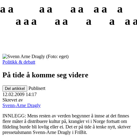
a
a
a
a
a
a
a
a
a
a
a
a
a
a
a
a
a
Politikk & debatt
På tide å komme seg videre
Publisert
Del artikkel
12.02.2009 14:17
Skrevet av
Svenn-Arne Dragly
INNLEGG: Mens resten av verden begynner å innse at det finnes
flere måter å distribuere kultur på, krangler vi i Norge fortsatt om
fildeling burde bli lovlig eller ei. Det er på tide å tenke nytt, skriver
pressetalsmann Svenn-Arne Dragly i FriBit.