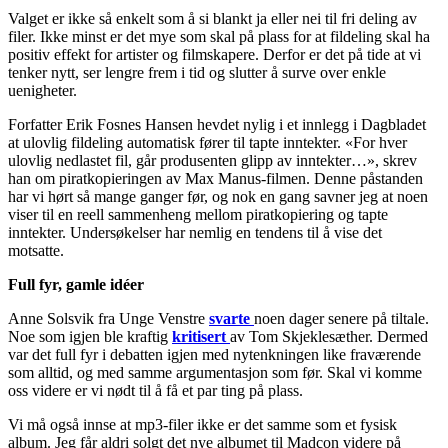
Valget er ikke så enkelt som å si blankt ja eller nei til fri deling av
filer. Ikke minst er det mye som skal på plass for at fildeling skal ha
positiv effekt for artister og filmskapere. Derfor er det på tide at vi
tenker nytt, ser lengre frem i tid og slutter å surve over enkle
uenigheter.
Forfatter Erik Fosnes Hansen hevdet nylig i et innlegg i Dagbladet
at ulovlig fildeling automatisk fører til tapte inntekter. «For hver
ulovlig nedlastet fil, går produsenten glipp av inntekter…», skrev
han om piratkopieringen av Max Manus-filmen. Denne påstanden
har vi hørt så mange ganger før, og nok en gang savner jeg at noen
viser til en reell sammenheng mellom piratkopiering og tapte
inntekter. Undersøkelser har nemlig en tendens til å vise det
motsatte.
Full fyr, gamle idéer
Anne Solsvik fra Unge Venstre
svarte
noen dager senere på tiltale.
Noe som igjen ble kraftig
kritisert
av Tom Skjeklesæther. Dermed
var det full fyr i debatten igjen med nytenkningen like fraværende
som alltid, og med samme argumentasjon som før. Skal vi komme
oss videre er vi nødt til å få et par ting på plass.
Vi må også innse at mp3-filer ikke er det samme som et fysisk
album. Jeg får aldri solgt det nye albumet til Madcon videre på