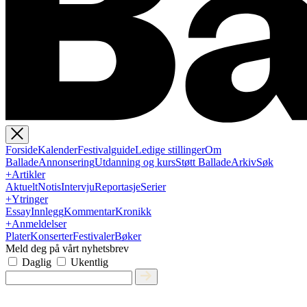
Forside
Kalender
Festivalguide
Ledige stillinger
Om
Ballade
Annonsering
Utdanning og kurs
Støtt Ballade
Arkiv
Søk
+
Artikler
Aktuelt
Notis
Intervju
Reportasje
Serier
+
Ytringer
Essay
Innlegg
Kommentar
Kronikk
+
Anmeldelser
Plater
Konserter
Festivaler
Bøker
Meld deg på vårt nyhetsbrev
Daglig
Ukentlig