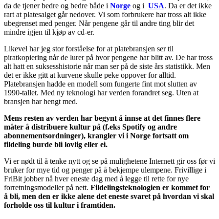
da de tjener bedre og bedre både i
Norge
og i
USA
. Da er det ikke
rart at platesalget går nedover. Vi som forbrukere har tross alt ikke
ubegrenset med penger. Når pengene går til andre ting blir det
mindre igjen til kjøp av cd-er.
Likevel har jeg stor forståelse for at platebransjen ser til
piratkopiering når de lurer på hvor pengene har blitt av. De har tross
alt hatt en suksesshistorie når man ser på de siste års statistikk. Men
det er ikke gitt at kurvene skulle peke oppover for alltid.
Platebransjen hadde en modell som fungerte fint mot slutten av
1990-tallet. Med ny teknologi har verden forandret seg. Uten at
bransjen har hengt med.
Mens resten av verden har begynt å innse at det finnes flere
måter å distribuere kultur på (f.eks Spotify og andre
abonnementsordninger), krangler vi i Norge fortsatt om
fildeling burde bli lovlig eller ei.
Vi er nødt til å tenke nytt og se på mulighetene Internett gir oss før vi
bruker for mye tid og penger på å bekjempe ulempene. Frivillige i
FriBit jobber nå hver eneste dag med å legge til rette for nye
forretningsmodeller på nett.
Fildelingsteknologien er kommet for
å bli, men den er ikke alene det eneste svaret på hvordan vi skal
forholde oss til kultur i framtiden.