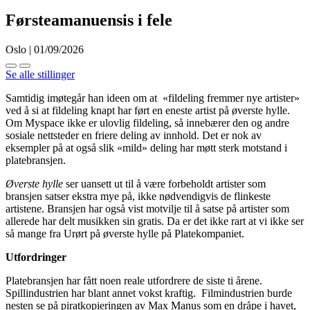
Førsteamanuensis i fele
Oslo | 01/09/2026
Se alle stillinger
Samtidig imøtegår han ideen om at «fildeling fremmer nye artister»
ved å si at fildeling knapt har ført en eneste artist på øverste hylle.
Om Myspace ikke er ulovlig fildeling, så innebærer den og andre
sosiale nettsteder en friere deling av innhold. Det er nok av
eksempler på at også slik «mild» deling har møtt sterk motstand i
platebransjen.
Øverste hylle
ser uansett ut til å være forbeholdt artister som
bransjen satser ekstra mye på, ikke nødvendigvis de flinkeste
artistene. Bransjen har også vist motvilje til å satse på artister som
allerede har delt musikken sin gratis. Da er det ikke rart at vi ikke ser
så mange fra Urørt på øverste hylle på Platekompaniet.
Utfordringer
Platebransjen har fått noen reale utfordrere de siste ti årene.
Spillindustrien har blant annet vokst kraftig. Filmindustrien burde
nesten se på piratkopieringen av Max Manus som en dråpe i havet,