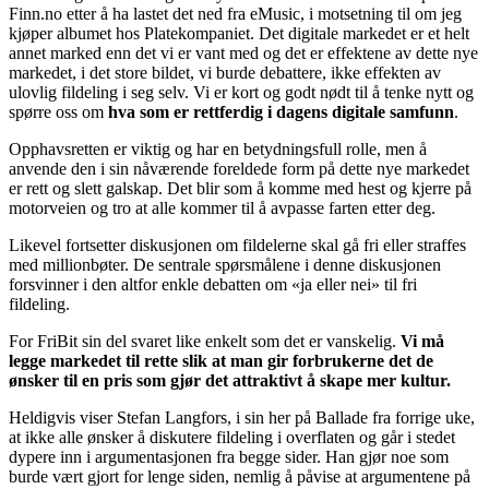
Finn.no etter å ha lastet det ned fra eMusic, i motsetning til om jeg
kjøper albumet hos Platekompaniet. Det digitale markedet er et helt
annet marked enn det vi er vant med og det er effektene av dette nye
markedet, i det store bildet, vi burde debattere, ikke effekten av
ulovlig fildeling i seg selv. Vi er kort og godt nødt til å tenke nytt og
spørre oss om
hva som er rettferdig i dagens digitale samfunn
.
Opphavsretten er viktig og har en betydningsfull rolle, men å
anvende den i sin nåværende foreldede form på dette nye markedet
er rett og slett galskap. Det blir som å komme med hest og kjerre på
motorveien og tro at alle kommer til å avpasse farten etter deg.
Likevel fortsetter diskusjonen om fildelerne skal gå fri eller straffes
med millionbøter. De sentrale spørsmålene i denne diskusjonen
forsvinner i den altfor enkle debatten om «ja eller nei» til fri
fildeling.
For FriBit sin del svaret like enkelt som det er vanskelig.
Vi må
legge markedet til rette slik at man gir forbrukerne det de
ønsker til en pris som gjør det attraktivt å skape mer kultur.
Heldigvis viser Stefan Langfors, i sin her på Ballade fra forrige uke,
at ikke alle ønsker å diskutere fildeling i overflaten og går i stedet
dypere inn i argumentasjonen fra begge sider. Han gjør noe som
burde vært gjort for lenge siden, nemlig å påvise at argumentene på