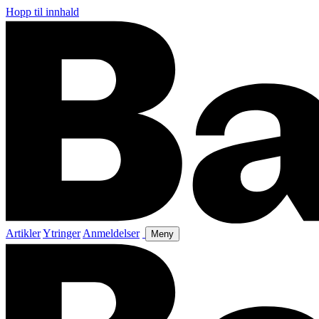
Hopp til innhald
Artikler
Ytringer
Anmeldelser
Meny