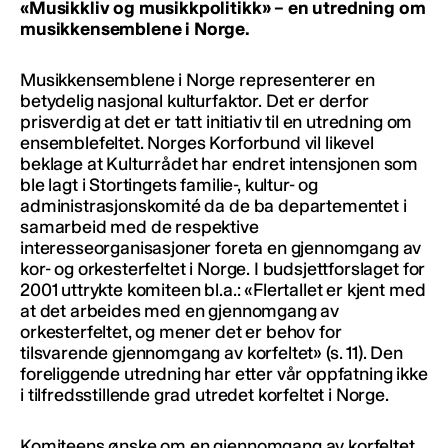
«Musikkliv og musikkpolitikk» – en utredning om
musikkensemblene i Norge.
Musikkensemblene i Norge representerer en
betydelig nasjonal kulturfaktor. Det er derfor
prisverdig at det er tatt initiativ til en utredning om
ensemblefeltet. Norges Korforbund vil likevel
beklage at Kulturrådet har endret intensjonen som
ble lagt i Stortingets familie-, kultur- og
administrasjonskomité da de ba departementet i
samarbeid med de respektive
interesseorganisasjoner foreta en gjennomgang av
kor- og orkesterfeltet i Norge. I budsjettforslaget for
2001 uttrykte komiteen bl.a.: «Flertallet er kjent med
at det arbeides med en gjennomgang av
orkesterfeltet, og mener det er behov for
tilsvarende gjennomgang av korfeltet» (s. 11). Den
foreliggende utredning har etter vår oppfatning ikke
i tilfredsstillende grad utredet korfeltet i Norge.
Komiteens ønske om en gjennomgang av korfeltet