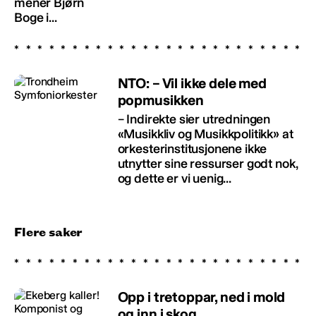
mener Bjørn
Boge i...
NTO: – Vil ikke dele med
popmusikken
– Indirekte sier utredningen
«Musikkliv og Musikkpolitikk» at
orkesterinstitusjonene ikke
utnytter sine ressurser godt nok,
og dette er vi uenig...
Flere saker
Opp i tretoppar, ned i mold
og inn i skog