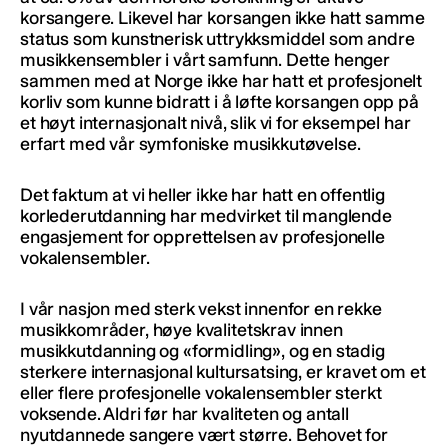
korsangere. Likevel har korsangen ikke hatt samme
status som kunstnerisk uttrykksmiddel som andre
musikkensembler i vårt samfunn. Dette henger
sammen med at Norge ikke har hatt et profesjonelt
korliv som kunne bidratt i å løfte korsangen opp på
et høyt internasjonalt nivå, slik vi for eksempel har
erfart med vår symfoniske musikkutøvelse.
Det faktum at vi heller ikke har hatt en offentlig
korlederutdanning har medvirket til manglende
engasjement for opprettelsen av profesjonelle
vokalensembler.
I vår nasjon med sterk vekst innenfor en rekke
musikkområder, høye kvalitetskrav innen
musikkutdanning og «formidling», og en stadig
sterkere internasjonal kultursatsing, er kravet om et
eller flere profesjonelle vokalensembler sterkt
voksende. Aldri før har kvaliteten og antall
nyutdannede sangere vært større. Behovet for