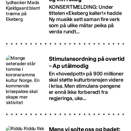
KONSERTMELDING: Under
tittelen «Ekeberg kaller!» hadde
Ny musikk sett saman fire verk
som på ulike måtar peika på
verda rundt...
Stimulansordning på overtid
– Ap utålmodig
En «hovedpott» på 900 millioner
skal støtte kulturbransjen videre
i krisa. Men stimulans-pengene
er ennå ikke forberedt fra
regjeringa, uka...
Mens vi solte oss og badet: