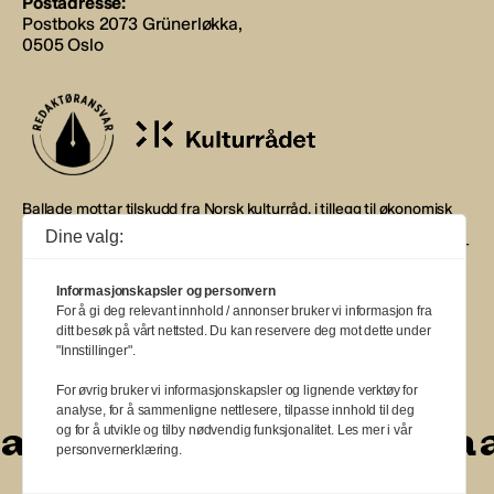
Postadresse:
Postboks 2073 Grünerløkka,
0505 Oslo
Ballade mottar tilskudd fra Norsk kulturråd, i tillegg til økonomisk
støtte fra eierne NOPA, Norsk komponistforening og
Dine valg:
Musikkforleggerne. Ballade drives etter Redaktør- og Vær Varsom-
plakaten.
Informasjonskapsler og personvern
BALLADE — NORGES MUSIKKMAGASIN
For å gi deg relevant innhold / annonser bruker vi informasjon fra
ditt besøk på vårt nettsted. Du kan reservere deg mot dette under
"Innstillinger".
For øvrig bruker vi informasjonskapsler og lignende verktøy for
analyse, for å sammenligne nettlesere, tilpasse innhold til deg
a
a
a
a
a
a
a
a
a
og for å utvikle og tilby nødvendig funksjonalitet. Les mer i vår
personvernerklæring.
a
a
a
a
a
a
a
a