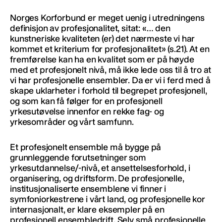
Norges Korforbund er meget uenig i utredningens
definisjon av profesjonalitet, sitat: «… den
kunstneriske kvaliteten (er) det nærmeste vi har
kommet et kriterium for profesjonalitet» (s.21). At en
fremførelse kan ha en kvalitet som er på høyde
med et profesjonelt nivå, må ikke lede oss til å tro at
vi har profesjonelle ensembler. Da er vi i ferd med å
skape uklarheter i forhold til begrepet profesjonell,
og som kan få følger for en profesjonell
yrkesutøvelse innenfor en rekke fag- og
yrkesområder og vårt samfunn.
Et profesjonelt ensemble må bygge på
grunnleggende forutsetninger som
yrkesutdannelse/-nivå, et ansettelsesforhold, i
organisering, og driftsform. De profesjonelle,
institusjonaliserte ensemblene vi finner i
symfoniorkestrene i vårt land, og profesjonelle kor
internasjonalt, er klare eksempler på en
profesjonell ensembledrift. Selv små profesjonelle