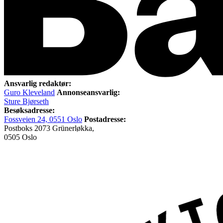
Ansvarlig redaktør:
Guro Kleveland
Annonseansvarlig:
Sture Bjørseth
Besøksadresse:
Fossveien 24, 0551 Oslo
Postadresse:
Postboks 2073 Grünerløkka,
0505 Oslo