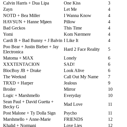
Calvin Harris + Dua Lipa
One Kiss
3
Zayn
Let Me
4
NOTD + Bea Miller
I Wanna Know
4
HAVSUN + Hanne Mjøen
Pillow
4
Bad Geckos
This Time
4
Yomi
Kom Nærmere
4
Cardi B + Bad Bunny + J Balvin
I Like It
4
Poo Bear + Justin Bieber + Jay
Hard 2 Face Reality
5
Electronica
Matoma + MAX
Lonely
6
XXXTENTACION
SAD!
6
BlocBoy JB + Drake
Look Alive
6
The Weeknd
Call Out My Name
7
TRXD + Harper
Jealous
9
Broiler
Mirror
10
Logic + Marshmello
Everyday
10
Sean Paul + David Guetta +
Mad Love
11
Becky G
Post Malone + Ty Dolla Sign
Psycho
11
Marshmello + Anne-Marie
FRIENDS
12
Khalid + Normani
Love Lies
12