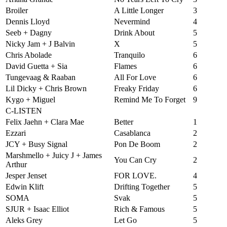
Broiler
A Little Longer
3
Dennis Lloyd
Nevermind
4
Seeb + Dagny
Drink About
5
Nicky Jam + J Balvin
X
5
Chris Abolade
Tranquilo
6
David Guetta + Sia
Flames
6
Tungevaag & Raaban
All For Love
6
Lil Dicky + Chris Brown
Freaky Friday
6
Kygo + Miguel
Remind Me To Forget
9
C-LISTEN
Felix Jaehn + Clara Mae
Better
1
Ezzari
Casablanca
2
JCY + Busy Signal
Pon De Boom
2
Marshmello + Juicy J + James
You Can Cry
2
Arthur
Jesper Jenset
FOR LOVE.
4
Edwin Klift
Drifting Together
5
SOMA
Svak
5
SJUR + Isaac Elliot
Rich & Famous
5
Aleks Grey
Let Go
5