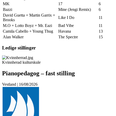
MK
17
6
Bazzi
Mine (Jengi Remix)
6
David Guetta + Martin Garrix +
Like I Do
11
Brooks
M.O + Lotto Boyz + Mr. Eazi
Bad Vibe
11
Camila Cabello + Young Thug
Havana
13
Alan Walker
The Spectre
15
Ledige stillinger
Kvinnherad kulturskule
Pianopedagog – fast stilling
Vestland | 16/08/2026