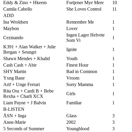
Eddy & Zino + Hkeem
Fortjener Mye Mere
10
Camila Cabello
She Loves Control
11
ADD
Ina Wroldsen
Remember Me
1
Maybon
Lover
1
Ingen Lager Helvete
Cezinando
1
Som Vi
K391 + Alan Walker + Julie
Ignite
1
Bergan + Seungri
Shawn Mendes + Khalid
Youth
1
Cash Cash + Abir
Finest Hour
1
SHY Martin
Bad in Common
1
Yxng Bane
Vroom
1
Arif + Unge Ferrari
Sorry Mamma
1
Rita Ora + Cardi B + Bebe
Girls
1
Rexha + Charli XCX
Liam Payne + J Balvin
Familiar
1
B-LISTEN
ÅSN + Inga
Glass
3
Anne-Marie
2002
3
5 Seconds of Summer
Youngblood
3