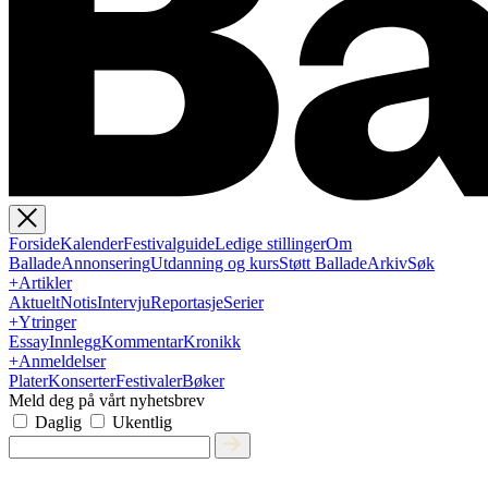
Forside
Kalender
Festivalguide
Ledige stillinger
Om
Ballade
Annonsering
Utdanning og kurs
Støtt Ballade
Arkiv
Søk
+
Artikler
Aktuelt
Notis
Intervju
Reportasje
Serier
+
Ytringer
Essay
Innlegg
Kommentar
Kronikk
+
Anmeldelser
Plater
Konserter
Festivaler
Bøker
Meld deg på vårt nyhetsbrev
Daglig
Ukentlig