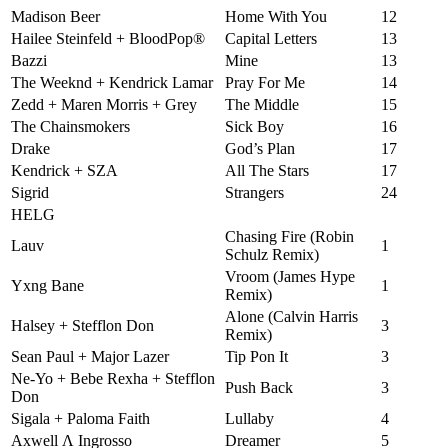
Madison Beer
Home With You
12
Hailee Steinfeld + BloodPop®
Capital Letters
13
Bazzi
Mine
13
The Weeknd + Kendrick Lamar
Pray For Me
14
Zedd + Maren Morris + Grey
The Middle
15
The Chainsmokers
Sick Boy
16
Drake
God’s Plan
17
Kendrick + SZA
All The Stars
17
Sigrid
Strangers
24
HELG
Chasing Fire (Robin
Lauv
1
Schulz Remix)
Vroom (James Hype
Yxng Bane
1
Remix)
Alone (Calvin Harris
Halsey + Stefflon Don
3
Remix)
Sean Paul + Major Lazer
Tip Pon It
3
Ne-Yo + Bebe Rexha + Stefflon
Push Back
3
Don
Sigala + Paloma Faith
Lullaby
4
Axwell Λ Ingrosso
Dreamer
5