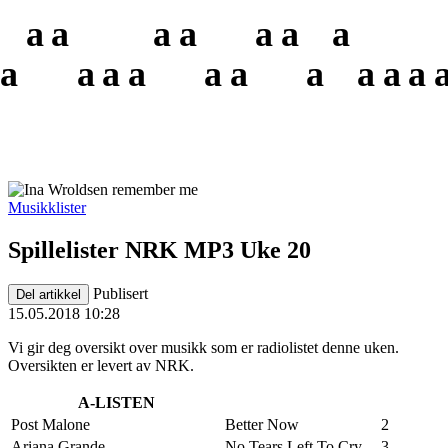
a
a
a
a
a
a
a
a
a
a
a
a
a
a
a
a
a
Musikklister
Spillelister NRK MP3 Uke 20
Publisert
Del artikkel
15.05.2018 10:28
Vi gir deg oversikt over musikk som er radiolistet denne uken.
Oversikten er levert av NRK.
A-LISTEN
Post Malone
Better Now
2
Ariana Grande
No Tears Left To Cry
3