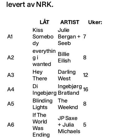
levert av NRK.
LÅT
ARTIST
Uker:
Kiss
Julie
A1
Somebo
Bergan +
7
dy
Seeb
everythin
Billie
A2
g i
8
Eilish
wanted
Hey
Darling
A3
12
There
West
Di
Ingebjørg
A4
16
Ingebjørg
Bratland
Blinding
The
A5
8
Lights
Weeknd
If The
JP Saxe
World
A6
+ Julia
5
Was
Michaels
Ending