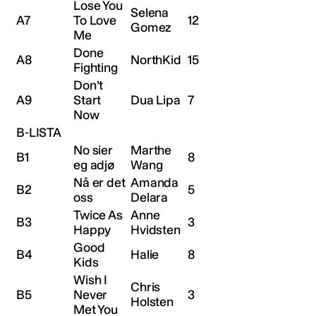
Lose You
Selena
A7
To Love
12
Gomez
Me
Done
A8
NorthKid
15
Fighting
Don’t
A9
Start
Dua Lipa
7
Now
B-LISTA
No sier
Marthe
B1
8
eg adjø
Wang
Nå er det
Amanda
B2
5
oss
Delara
Twice As
Anne
B3
3
Happy
Hvidsten
Good
B4
Halie
8
Kids
Wish I
Chris
B5
Never
3
Holsten
Met You