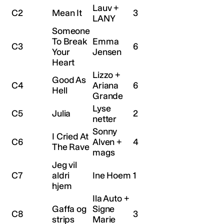
Lauv +
C2
Mean It
3
LANY
Someone
To Break
Emma
C3
6
Your
Jensen
Heart
Lizzo +
Good As
C4
Ariana
6
Hell
Grande
Lyse
C5
Julia
2
netter
Sonny
I Cried At
C6
Alven +
4
The Rave
mags
Jeg vil
C7
aldri
Ine Hoem
1
hjem
Ila Auto +
Gaffa og
Signe
C8
3
strips
Marie