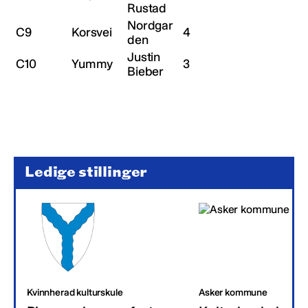
Rustad
Nordgar
C9
Korsvei
4
den
Justin
C10
Yummy
3
Bieber
Ledige stillinger
Kvinnherad kulturskule
Asker kommune