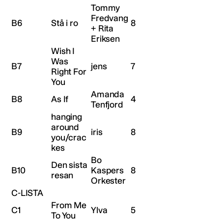
Tommy
Fredvang
B6
Stå i ro
8
+ Rita
Eriksen
Wish I
Was
B7
jens
7
Right For
You
Amanda
B8
As If
4
Tenfjord
hanging
around
B9
iris
8
you/crac
kes
Bo
Den sista
B10
Kaspers
8
resan
Orkester
C-LISTA
From Me
C1
Ylva
5
To You