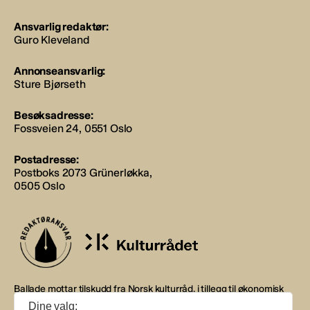
Ansvarlig redaktør:
Guro Kleveland
Annonseansvarlig:
Sture Bjørseth
Besøksadresse:
Fossveien 24, 0551 Oslo
Postadresse:
Postboks 2073 Grünerløkka,
0505 Oslo
Ballade mottar tilskudd fra Norsk kulturråd, i tillegg til økonomisk
støtte fra eierne NOPA, Norsk komponistforening og
Dine valg: