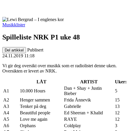
Musikklister
Spilleliste NRK P1 uke 48
Publisert
Del artikkel
24.11.2019 11:18
Vi gir deg oversikt over musikk som er radiolistet denne uken.
Oversikten er levert av NRK.
LÅT
ARTIST
Uker:
Dan + Shay + Justin
A1
10.000 Hours
5
Bieber
A2
Henger sammen
Frida Ånnevik
15
A3
Tenker på deg
Gabrielle
13
A4
Beautiful people
Ed Sheeran + Khalid
12
A5
Love me again
RAYE
12
A6
Orphans
Coldplay
3