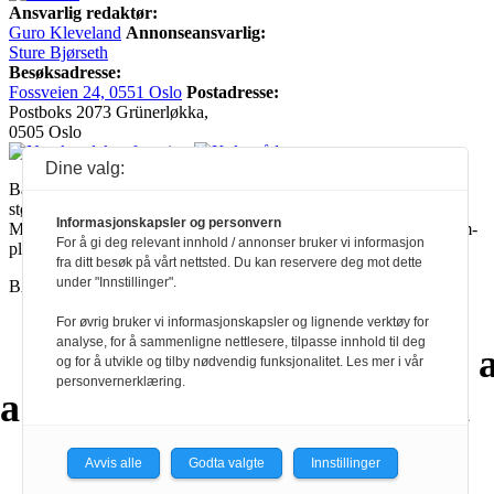
Ansvarlig redaktør:
Guro Kleveland
Annonseansvarlig:
Sture Bjørseth
Besøksadresse:
Fossveien 24, 0551 Oslo
Postadresse:
Postboks 2073 Grünerløkka,
0505 Oslo
Dine valg:
Ballade mottar tilskudd fra Norsk kulturråd, i tillegg til økonomisk
støtte fra eierne NOPA, Norsk komponistforening og
Informasjonskapsler og personvern
Musikkforleggerne. Ballade drives etter Redaktør- og Vær Varsom-
For å gi deg relevant innhold / annonser bruker vi informasjon
plakaten.
fra ditt besøk på vårt nettsted. Du kan reservere deg mot dette
under "Innstillinger".
BALLADE — NORGES MUSIKKMAGASIN
For øvrig bruker vi informasjonskapsler og lignende verktøy for
analyse, for å sammenligne nettlesere, tilpasse innhold til deg
a
a
a
a
a
a
a
a
a
a
og for å utvikle og tilby nødvendig funksjonalitet. Les mer i vår
personvernerklæring.
a
a
a
a
a
a
a
Avvis alle
Godta valgte
Innstillinger