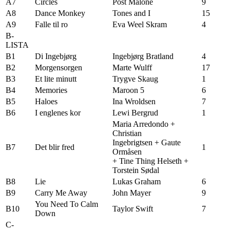
A7
Circles
Post Malone
9
A8
Dance Monkey
Tones and I
15
A9
Falle til ro
Eva Weel Skram
4
B-
LISTA
B1
Di Ingebjørg
Ingebjørg Bratland
4
B2
Morgensorgen
Marte Wulff
17
B3
Et lite minutt
Trygve Skaug
1
B4
Memories
Maroon 5
6
B5
Haloes
Ina Wroldsen
7
B6
I englenes kor
Lewi Bergrud
1
Maria Arredondo +
Christian
Ingebrigtsen + Gaute
B7
Det blir fred
1
Ormåsen
+ Tine Thing Helseth +
Torstein Sødal
B8
Lie
Lukas Graham
6
B9
Carry Me Away
John Mayer
9
You Need To Calm
B10
Taylor Swift
7
Down
C-