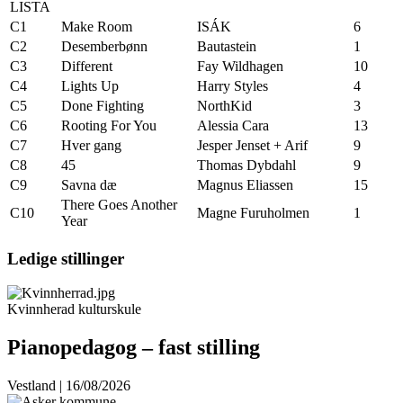
LISTA
C1
Make Room
ISÁK
6
C2
Desemberbønn
Bautastein
1
C3
Different
Fay Wildhagen
10
C4
Lights Up
Harry Styles
4
C5
Done Fighting
NorthKid
3
C6
Rooting For You
Alessia Cara
13
C7
Hver gang
Jesper Jenset + Arif
9
C8
45
Thomas Dybdahl
9
C9
Savna dæ
Magnus Eliassen
15
There Goes Another
C10
Magne Furuholmen
1
Year
Ledige stillinger
Kvinnherad kulturskule
Pianopedagog – fast stilling
Vestland | 16/08/2026