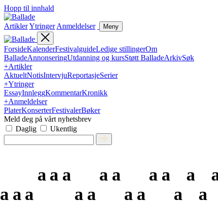
Hopp til innhald
Artikler
Ytringer
Anmeldelser
Meny
Forside
Kalender
Festivalguide
Ledige stillinger
Om
Ballade
Annonsering
Utdanning og kurs
Støtt Ballade
Arkiv
Søk
+
Artikler
Aktuelt
Notis
Intervju
Reportasje
Serier
+
Ytringer
Essay
Innlegg
Kommentar
Kronikk
+
Anmeldelser
Plater
Konserter
Festivaler
Bøker
Meld deg på vårt nyhetsbrev
Daglig
Ukentlig
a
a
a
a
a
a
a
a
a
a
a
a
a
a
a
a
a