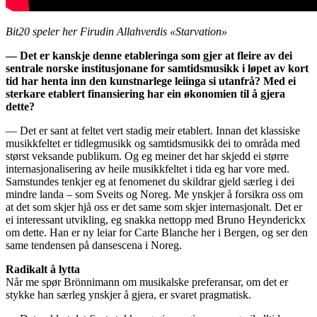
Bit20 speler her Firudin Allahverdis «Starvation»
— Det er kanskje denne etableringa som gjer at fleire av dei
sentrale norske institusjonane for samtidsmusikk i løpet av kort
tid har henta inn den kunstnarlege leiinga si utanfrå? Med ei
sterkare etablert finansiering har ein økonomien til å gjera
dette?
— Det er sant at feltet vert stadig meir etablert. Innan det klassiske
musikkfeltet er tidlegmusikk og samtidsmusikk dei to områda med
størst veksande publikum. Og eg meiner det har skjedd ei større
internasjonalisering av heile musikkfeltet i tida eg har vore med.
Samstundes tenkjer eg at fenomenet du skildrar gjeld særleg i dei
mindre landa – som Sveits og Noreg. Me ynskjer å forsikra oss om
at det som skjer hjå oss er det same som skjer internasjonalt. Det er
ei interessant utvikling, eg snakka nettopp med Bruno Heynderickx
om dette. Han er ny leiar for Carte Blanche her i Bergen, og ser den
same tendensen på dansescena i Noreg.
Radikalt å lytta
Når me spør Brönnimann om musikalske preferansar, om det er
stykke han særleg ynskjer å gjera, er svaret pragmatisk.