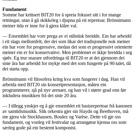
Fundament
Somme har kritisert BIT20 for å spreia fokuset sitt i for mange
retningar, utan å gå skikkeleg i djupna på eit repertoar. Brönnimann
meiner tida er inne for å gjera klåre val.
— Ensemblet har vore prega av ei stilistisk breidde. Ein har arbeidd
i eit slags mellomfelt, der dei som likar det tradisjonelle nok meiner
ein har vore for progressive, medan dei som er progressivt orienterte
meiner ein er for konservative. Men problemet er ikkje breidda i seg
sjølv. Eg trur snarare utfordringa til BIT20 er at dei gjennom dei
siste åra har arbeidd for mykje med det som fungerte på 90-talet, då
dei starta opp.
Brönnimann vil filosofera kring kva som fungerer i dag. Han vil
arbeida med BIT20 sin konsertpresentasjon, måten ein
programmerer, sjå på nye arenaer, og han vil i større grad enn før
inkludera musikken frå dei siste 20 åra.
— I tillegg ynskjer eg å gje ensemblet eit basisrepertoar frå kanonen
av samtidsmusikk. Slik orkestra gjer sin Haydn og Beethoven, må
me gjera vår Stockhausen, Boulez og Varèse. Dette vil gje oss
fundament, og vonleg vil festivalar og arrangørar kjenna oss som
særleg gode på ein bestemt komponist.