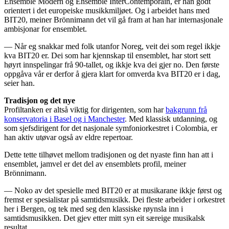
Ensemble Modern og Ensemble InterContemporain, er han godt
orientert i det europeiske musikkmiljøet. Og i arbeidet hans med
BIT20, meiner Brönnimann det vil gå fram at han har internasjonale
ambisjonar for ensemblet.
— Når eg snakkar med folk utanfor Noreg, veit dei som regel ikkje
kva BIT20 er. Dei som har kjennskap til ensemblet, har stort sett
høyrt innspelingar frå 90-tallet, og ikkje kva dei gjer no. Den første
oppgåva vår er derfor å gjera klart for omverda kva BIT20 er i dag,
seier han.
Tradisjon og det nye
Profiltanken er altså viktig for dirigenten, som har
bakgrunn frå
konservatoria i Basel og i Manchester
. Med klassisk utdanning, og
som sjefsdirigent for det nasjonale symfoniorkestret i Colombia, er
han aktiv utøvar også av eldre repertoar.
Dette tette tilhøvet mellom tradisjonen og det nyaste finn han att i
ensemblet, jamvel er det del av ensemblets profil, meiner
Brönnimann.
— Noko av det spesielle med BIT20 er at musikarane ikkje først og
fremst er spesialistar på samtidsmusikk. Dei fleste arbeider i orkestret
her i Bergen, og tek med seg den klassiske røynsla inn i
samtidsmusikken. Det gjev etter mitt syn eit særeige musikalsk
resultat.