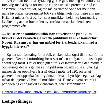
— Det er klart det finst stykke eg gjerne gjer, men eg vil alltid vera
forsiktig med å dytta for mange eigne estetiske preferansar på eit
ensemble. Feltet er vidt, og me må ha dørene opne for meir enn
mine favorittar; programmet bør vera tilgjengeleg for fleire enn meg.
Kriteriet mitt er først og fremst at musikken held høg kunstnarleg
kvalitet, og at den høver den overordna tematiske identiteten i
programmet vårt.
— Du seier at samtidsmusikk har eit veksande publikum,
likevel er det vanskeleg å skaffa publikum til slike konsertar i
Noreg. Kva ansvar har ensemblet for å arbeida lokalt med å
byggja interesse?
— Eg har stor forståing for at folk er skeptiske, også til konsertforma
generelt. Det er ei utfordring for oss at måten ein lyttar til musikk på
endrar seg raskt. Det er ikkje gitt at folk er interesserte i den radikale
opplevinga det er å gå inn i eit mørkt rom og sitta stille å lytta. Eg
meiner det er oppgåva vår å gå dette i møte. BIT20, og feltet
generelt, bør oppsøka folk og finna ut kva dei ynskjer seg, kva slags
måtar dei gjerne vil lytta til musikken på. Dette vil vera sentralt i
perioden eg er engasjert av ensemblet, seier Brönnimann.
GenreKunstmusikk
GenreKunstmusikkSamtidsmusikk
Intervjuer
Ledige stillinger