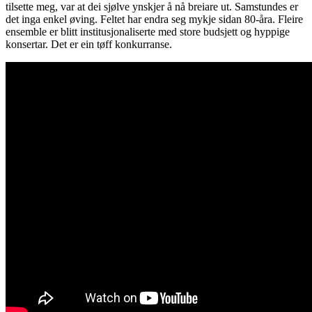
tilsette meg, var at dei sjølve ynskjer å nå breiare ut. Samstundes er
det inga enkel øving. Feltet har endra seg mykje sidan 80-åra. Fleire
ensemble er blitt institusjonaliserte med store budsjett og hyppige
konsertar. Det er ein tøff konkurranse.