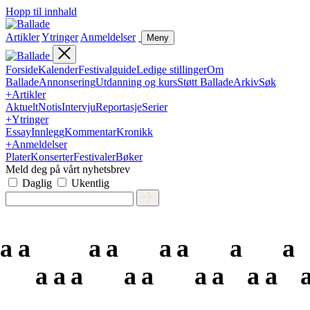
Hopp til innhald
Artikler
Ytringer
Anmeldelser
Meny
Forside
Kalender
Festivalguide
Ledige stillinger
Om
Ballade
Annonsering
Utdanning og kurs
Støtt Ballade
Arkiv
Søk
+
Artikler
Aktuelt
Notis
Intervju
Reportasje
Serier
+
Ytringer
Essay
Innlegg
Kommentar
Kronikk
+
Anmeldelser
Plater
Konserter
Festivaler
Bøker
Meld deg på vårt nyhetsbrev
Daglig
Ukentlig
a
a
a
a
a
a
a
a
a
a
a
a
a
a
a
a
a