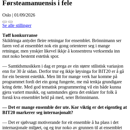
Førsteamanuensis i fele
Oslo | 01/09/2026
Se alle stillinger
Tøff konkurranse
Skildringa antyder fleire retningar for ensemblet. Brönnimann ser
faren ved at ensemblet nok ein gong orienterer seg i mange
retningar, men ynskjer likevel ikkje å konsentrera verksemda inn
mot noko bestemt estetisk spor.
— Samtidsmusikken i dag er prega av ein større stilistisk variasjon
enn for 30 år sidan. Derfor trur eg ikkje løysinga for BIT20 er å gå
for ein bestemt estetikk. Men litt for mange verk har komme på
programmet fordi det ein gong fungerte, me må tenkja grundigare
kring dette. Med god tematisk programmering vil ein både kunna
gjera variert musikk, og samstundes gjera det enklare for folk å
forstå kva ensemblet held på med, seier Brönnimann.
— Det er mange ensemble der ute. Kor viktig er det eigentleg at
BIT20 markerer seg internasjonalt?
— Det er sjølvsagt motiverande for eit ensemble å ha plass i det
internasjonale miljøet, og eg trur noko av grunnen til at ensemblet