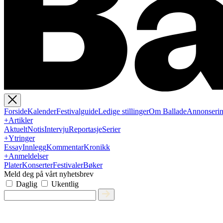
Forside
Kalender
Festivalguide
Ledige stillinger
Om Ballade
Annonseri
+
Artikler
Aktuelt
Notis
Intervju
Reportasje
Serier
+
Ytringer
Essay
Innlegg
Kommentar
Kronikk
+
Anmeldelser
Plater
Konserter
Festivaler
Bøker
Meld deg på vårt nyhetsbrev
Daglig
Ukentlig