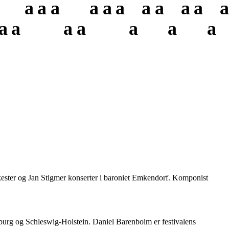
a
a
a
a
a
a
a
a
a
a
a
a
a
a
a
a
a
a
rkester og Jan Stigmer konserter i baroniet Emkendorf. Komponist
Hamburg og Schleswig-Holstein. Daniel Barenboim er festivalens