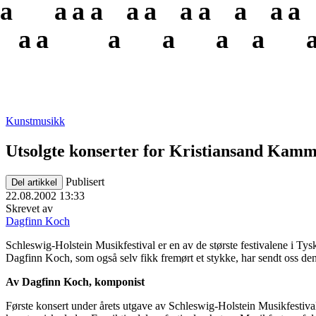
a
a
a
a
a
a
a
a
a
a
a
a
a
a
a
a
a
Kunstmusikk
Utsolgte konserter for Kristiansand Kamm
Publisert
Del artikkel
22.08.2002 13:33
Skrevet av
Dagfinn Koch
Schleswig-Holstein Musikfestival er en av de største festivalene i T
Dagfinn Koch, som også selv fikk fremørt et stykke, har sendt oss denn
Av Dagfinn Koch, komponist
Første konsert under årets utgave av Schleswig-Holstein Musikfestival 