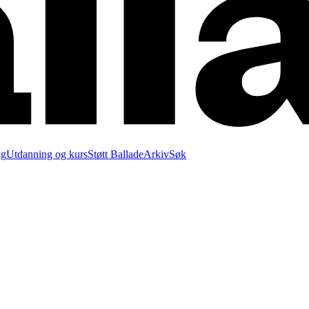
ng
Utdanning og kurs
Støtt Ballade
Arkiv
Søk