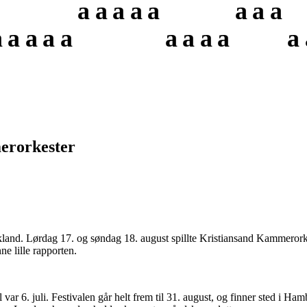
a
a
a
a
a
a
a
a
a
a
a
a
a
a
a
a
a
a
erorkester
yskland. Lørdag 17. og søndag 18. august spillte Kristiansand Kammero
e lille rapporten.
var 6. juli. Festivalen går helt frem til 31. august, og finner sted i 