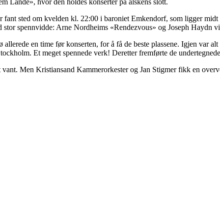
dem Lande», hvor den holdes konserter på alskens slott.
 fant sted om kvelden kl. 22:00 i baroniet Emkendorf, som ligger mi
med stor spennvidde: Arne Nordheims «Rendezvous» og Joseph Haydn vi
allerede en time før konserten, for å få de beste plassene. Igjen var 
kholm. Et meget spennede verk! Deretter fremførte de undertegnedes 
 vant. Men Kristiansand Kammerorkester og Jan Stigmer fikk en overveld