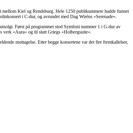
dt i mellom Kiel og Rendsburg. Hele 1250 publikummere hadde funnet
olinkonsert i C-dur, og avrundet med Dag Wiréns «Serenade».
alt utsolgt. Først på programmet stod Symfoni nummer 1 i G-dur av
verk «Aura» og til slutt Griegs «Holbergsuite».
ende mottagelse. Etter begge konsertene var det fire fremkallelser,