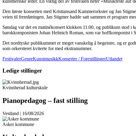
kunstneriske leder. En viktig del av festivalen heter «Musikfeste auf 
Den første konserten med Kristiansand Kammerorkster og Jan Stigmer
veien til fremføringen. Jan Stigmer hadde satt sammen et program 
Søndag var det en matinékonsert klokken 11:00, og publikum stod i kø 
barokkomponisten Johan Helmich Roman, som var hoffkomponist i Stoc
Det nordtyske publikummet er meget vanskelig å begeistre, og er godt
som orkersteret kviterte for med ekstranummer.
Festivaler
GenreKunstmusikk
Konserter / Forestillinger
Utlandet
Ledige stillinger
Kvinnherad kulturskule
Pianopedagog – fast stilling
Vestland | 16/08/2026
Asker kommune