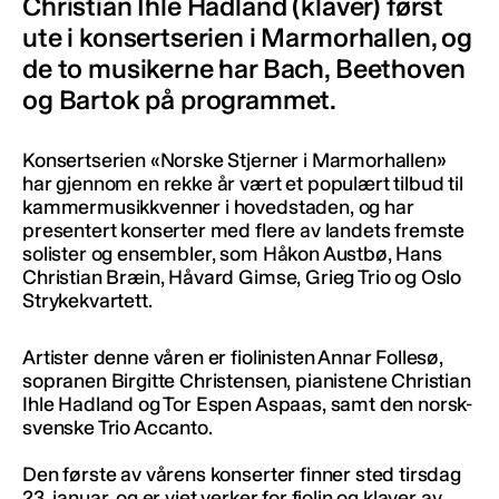
Christian Ihle Hadland (klaver) først
ute i konsertserien i Marmorhallen, og
de to musikerne har Bach, Beethoven
og Bartok på programmet.
Konsertserien «Norske Stjerner i Marmorhallen»
har gjennom en rekke år vært et populært tilbud til
kammermusikkvenner i hovedstaden, og har
presentert konserter med flere av landets fremste
solister og ensembler, som Håkon Austbø, Hans
Christian Bræin, Håvard Gimse, Grieg Trio og Oslo
Strykekvartett.
Artister denne våren er fiolinisten Annar Follesø,
sopranen Birgitte Christensen, pianistene Christian
Ihle Hadland og Tor Espen Aspaas, samt den norsk-
svenske Trio Accanto.
Den første av vårens konserter finner sted tirsdag
23. januar, og er viet verker for fiolin og klaver av