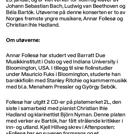
Johann Sebastian Bach, Ludwig van Beethoven og
Béla Bartók. Utøverne på denne konserten er to av
Norges fremste yngre musikere, Annar Follesø og
Christian Ihle Hadland.
Om utøverne:
Annar Follesø har studert ved Barratt Due
Musikkinstitutt i Oslo og ved Indiana University i
Bloomington, USA. I tillegg til sine fiolinstudier
under Mauricio Fuks i Bloomington, studerte han
barokkfiolin med Stanley Ritchie og kammermusikk
med bl.a. Menahem Pressler og György Sebök.
Follesø har utgitt 2 CD-er på platemerket 2L, den
siste i samarbeid med pianist Christian Ihle
Hadland og klarinettist Björn Nyman. Denne platen
med verker av Bartók, har fått strålende kritikker i
inn- og utland. Kjell Hillveg skrev i Aftenposten:
«Follesø har en suveren formsans og et