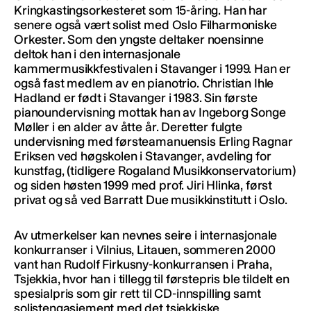
Kringkastingsorkesteret som 15-åring. Han har
senere også vært solist med Oslo Filharmoniske
Orkester. Som den yngste deltaker noensinne
deltok han i den internasjonale
kammermusikkfestivalen i Stavanger i 1999. Han er
også fast medlem av en pianotrio. Christian Ihle
Hadland er født i Stavanger i 1983. Sin første
pianoundervisning mottak han av Ingeborg Songe
Møller i en alder av åtte år. Deretter fulgte
undervisning med førsteamanuensis Erling Ragnar
Eriksen ved høgskolen i Stavanger, avdeling for
kunstfag, (tidligere Rogaland Musikkonservatorium)
og siden høsten 1999 med prof. Jiri Hlinka, først
privat og så ved Barratt Due musikkinstitutt i Oslo.
Av utmerkelser kan nevnes seire i internasjonale
konkurranser i Vilnius, Litauen, sommeren 2000
vant han Rudolf Firkusny-konkurransen i Praha,
Tsjekkia, hvor han i tillegg til førstepris ble tildelt en
spesialpris som gir rett til CD-innspilling samt
solistengasjement med det tsjekkiske