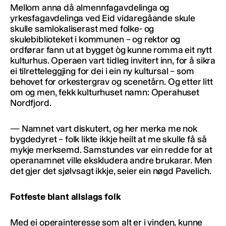
Mellom anna då almennfagavdelinga og
yrkesfagavdelinga ved Eid vidaregåande skule
skulle samlokaliserast med folke- og
skulebiblioteket i kommunen – og rektor og
ordførar fann ut at bygget òg kunne romma eit nytt
kulturhus. Operaen vart tidleg invitert inn, for å sikra
ei tilretteleggjing for dei i ein ny kultursal – som
behovet for orkestergrav og scenetårn. Og etter litt
om og men, fekk kulturhuset namn: Operahuset
Nordfjord.
— Namnet vart diskutert, og her merka me nok
bygdedyret – folk likte ikkje heilt at me skulle få så
mykje merksemd. Samstundes var ein redde for at
operanamnet ville ekskludera andre brukarar. Men
det gjer det sjølvsagt ikkje, seier ein nøgd Pavelich.
Fotfeste blant allslags folk
Med ei operainteresse som alt er i vinden, kunne