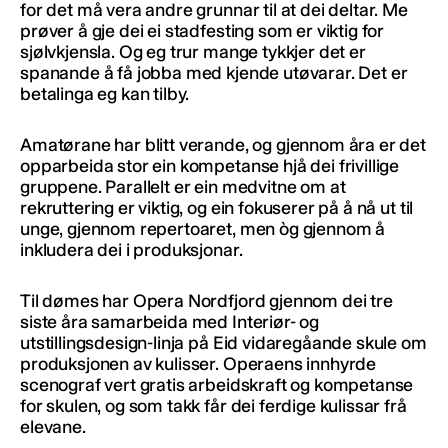
for det må vera andre grunnar til at dei deltar. Me
prøver å gje dei ei stadfesting som er viktig for
sjølvkjensla. Og eg trur mange tykkjer det er
spanande å få jobba med kjende utøvarar. Det er
betalinga eg kan tilby.
Amatørane har blitt verande, og gjennom åra er det
opparbeida stor ein kompetanse hjå dei frivillige
gruppene. Parallelt er ein medvitne om at
rekruttering er viktig, og ein fokuserer på å nå ut til
unge, gjennom repertoaret, men òg gjennom å
inkludera dei i produksjonar.
Til dømes har Opera Nordfjord gjennom dei tre
siste åra samarbeida med Interiør- og
utstillingsdesign-linja på Eid vidaregåande skule om
produksjonen av kulisser. Operaens innhyrde
scenograf vert gratis arbeidskraft og kompetanse
for skulen, og som takk får dei ferdige kulissar frå
elevane.