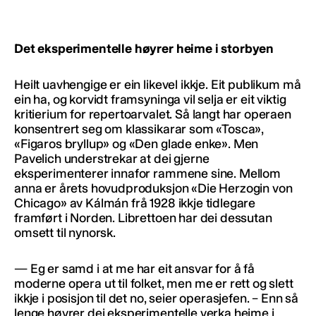
Det eksperimentelle høyrer heime i storbyen
Heilt uavhengige er ein likevel ikkje. Eit publikum må
ein ha, og korvidt framsyninga vil selja er eit viktig
kritierium for repertoarvalet. Så langt har operaen
konsentrert seg om klassikarar som «Tosca»,
«Figaros bryllup» og «Den glade enke». Men
Pavelich understrekar at dei gjerne
eksperimenterer innafor rammene sine. Mellom
anna er årets hovudproduksjon «Die Herzogin von
Chicago» av Kálmán frå 1928 ikkje tidlegare
framført i Norden. Librettoen har dei dessutan
omsett til nynorsk.
— Eg er samd i at me har eit ansvar for å få
moderne opera ut til folket, men me er rett og slett
ikkje i posisjon til det no, seier operasjefen. – Enn så
lenge høyrer dei eksperimentelle verka heime i