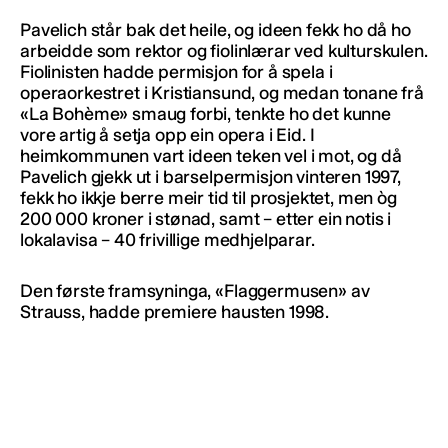
Pavelich står bak det heile, og ideen fekk ho då ho
arbeidde som rektor og fiolinlærar ved kulturskulen.
Fiolinisten hadde permisjon for å spela i
operaorkestret i Kristiansund, og medan tonane frå
«La Bohème» smaug forbi, tenkte ho det kunne
vore artig å setja opp ein opera i Eid. I
heimkommunen vart ideen teken vel i mot, og då
Pavelich gjekk ut i barselpermisjon vinteren 1997,
fekk ho ikkje berre meir tid til prosjektet, men òg
200 000 kroner i stønad, samt – etter ein notis i
lokalavisa – 40 frivillige medhjelparar.
Den første framsyninga, «Flaggermusen» av
Strauss, hadde premiere hausten 1998.