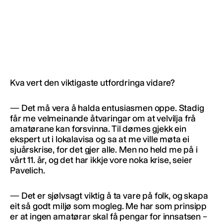
Kva vert den viktigaste utfordringa vidare?
— Det må vera å halda entusiasmen oppe. Stadig
får me velmeinande åtvaringar om at velvilja frå
amatørane kan forsvinna. Til dømes gjekk ein
ekspert ut i lokalavisa og sa at me ville møta ei
sjuårskrise, for det gjer alle. Men no held me på i
vårt 11. år, og det har ikkje vore noka krise, seier
Pavelich.
— Det er sjølvsagt viktig å ta vare på folk, og skapa
eit så godt miljø som mogleg. Me har som prinsipp
er at ingen amatørar skal få pengar for innsatsen –