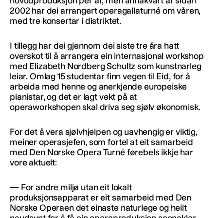
hovudproduksjon per år, men annakvart år sidan
2002 har dei arrangert operagallaturné om våren,
med tre konsertar i distriktet.
I tillegg har dei gjennom dei siste tre åra hatt
overskot til å arrangera ein internasjonal workshop
med Elizabeth Nordberg Schultz som kunstnarleg
leiar. Omlag 15 studentar finn vegen til Eid, for å
arbeida med henne og anerkjende europeiske
pianistar, og det er lagt vekt på at
operaworkshopen skal driva seg sjølv økonomisk.
For det å vera sjølvhjelpen og uavhengig er viktig,
meiner operasjefen, som fortel at eit samarbeid
med Den Norske Opera Turné førebels ikkje har
vore aktuelt:
— For andre miljø utan eit lokalt
produksjonsapparat er eit samarbeid med Den
Norske Operaen det einaste naturlege og heilt