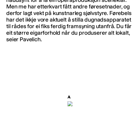
naudsynt for å få ein operaproduksjon sceneklar.
Men me har etterkvart fått andre føresetnader, og
derfor lagt vekt på kunstnarleg sjølvstyre. Førebels
har det ikkje vore aktuelt å stilla dugnadsapparatet
til rådes for ei fiks ferdig framsyning utanfrå. Du får
eit større eigarforhold når du produserer alt lokalt,
seier Pavelich.