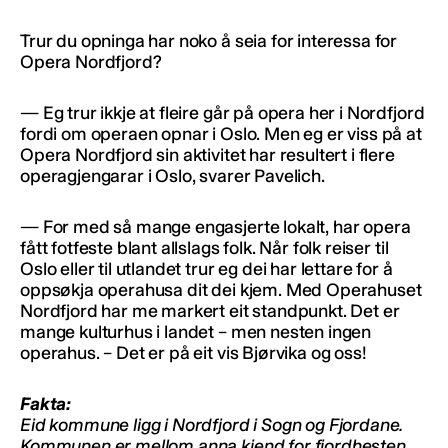
Trur du opninga har noko å seia for interessa for
Opera Nordfjord?
— Eg trur ikkje at fleire går på opera her i Nordfjord
fordi om operaen opnar i Oslo. Men eg er viss på at
Opera Nordfjord sin aktivitet har resultert i flere
operagjengarar i Oslo, svarer Pavelich.
— For med så mange engasjerte lokalt, har opera
fått fotfeste blant allslags folk. Når folk reiser til
Oslo eller til utlandet trur eg dei har lettare for å
oppsøkja operahusa dit dei kjem. Med Operahuset
Nordfjord har me markert eit standpunkt. Det er
mange kulturhus i landet – men nesten ingen
operahus. – Det er på eit vis Bjørvika og oss!
Fakta:
Eid kommune ligg i Nordfjord i Sogn og Fjordane.
Kommunen er mellom anna kjend for fjordhesten