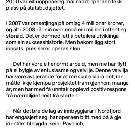
2000 var eit uoppnåeleg mål nådd; operaen fekk
plass på statsbudsjettet.
I 2007 var omsetjinga på omlag 4 millionar kroner,
og alt i 2008 rår ein over endå ein million i offentleg
stønad. Det er dermed lett å beteikna utviklinga
som ein suksesshistorie. Men bakom ligg stort
innsats, presiserer operasjefen.
— Det har vore eit enormt arbeid, men me har flytt
på ei bylgje av entusiasme og velvilje. Denne velvilja
har vore avgjerande for at me skulle klara det; me
måtte ikkje kjempa prosjektet fram gjennom mange
år, men har med få unntak opplevd positiv respons
frå nærmiljøet heilt frå starten.
— Når det breide lag av innbyggjarar i Nordfjord
har engasjert seg, har operaen blitt med på å gje
identitet til bygda, seier Pavelich,.