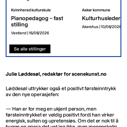
Kvinnherad kulturskule
Asker kommune
Pianopedagog – fast
Kulturhusleder
stilling
Akershus | 10/08/2026
Vestland | 16/08/2026
Se alle stillinger
Julie Løddesøl, redaktør for scenekunst.no
Løddesøl uttrykker også et positivt førsteinntrykk
av den nye operasjefen:
— Han er for meg en ukjent person, men
førsteinntrykket er veldig positivt fordi han virker
energisk, sulten og upretensiøs. Om det er nok til å
bygge en opera det vet jeg ikke, men menneskelig