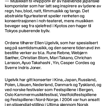
— Musikken til «Nippon» er av nålevende japanske
komponister som har latt seg inspirere av lydene av
regn, hav, blod, natt, filmmusikk og tango. Det
abstrakte figurteateret speiler renheten og
konsentrasjonen i noh-teateret, mens musikken
beveger seg fra sjelefred i Kyotos zen-hager til
Tokyos pulserende byliv.
Ordene tilhører Ellen Ugelvik, som har spesialisert
seg på samtidsmusikk, og den senere tiden øvd inn
bestilte verker av bl.a. Rune Rebne, Webjørn
Sæther, Christian Blom, Mari Takano, Chrichan
Larsson, Ayuo Takahashi , Yin, Casper Cordes og
Sverre Indris Joner.
Ugelvik har gitt konserter i Kina, Japan, Russland,
Polen, Litauen, Nederland, Danmark og Tyskland, og
ved norske festivaler som Festspillene i Bergen,
Oslo Kammermusikkfestival, Vestfoldfestspillene
og Festspillene i Nord-Norge. I 2004 var hun ansatt
i en stipendiat-stilling i Ultima gjennom Norsk