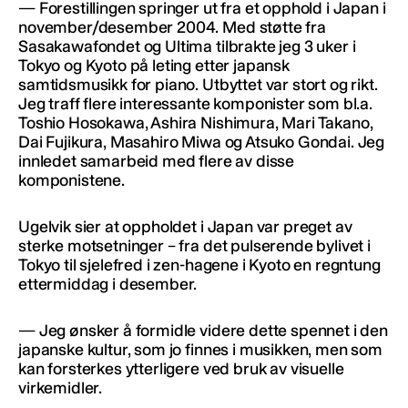
— Forestillingen springer ut fra et opphold i Japan i
november/desember 2004. Med støtte fra
Sasakawafondet og Ultima tilbrakte jeg 3 uker i
Tokyo og Kyoto på leting etter japansk
samtidsmusikk for piano. Utbyttet var stort og rikt.
Jeg traff flere interessante komponister som bl.a.
Toshio Hosokawa, Ashira Nishimura, Mari Takano,
Dai Fujikura, Masahiro Miwa og Atsuko Gondai. Jeg
innledet samarbeid med flere av disse
komponistene.
Ugelvik sier at oppholdet i Japan var preget av
sterke motsetninger – fra det pulserende bylivet i
Tokyo til sjelefred i zen-hagene i Kyoto en regntung
ettermiddag i desember.
— Jeg ønsker å formidle videre dette spennet i den
japanske kultur, som jo finnes i musikken, men som
kan forsterkes ytterligere ved bruk av visuelle
virkemidler.