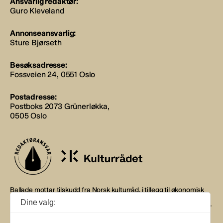
Ansvarlig redaktør:
Guro Kleveland
Annonseansvarlig:
Sture Bjørseth
Besøksadresse:
Fossveien 24, 0551 Oslo
Postadresse:
Postboks 2073 Grünerløkka,
0505 Oslo
Ballade mottar tilskudd fra Norsk kulturråd, i tillegg til økonomisk
støtte fra eierne NOPA, Norsk komponistforening og
Dine valg:
Musikkforleggerne. Ballade drives etter Redaktør- og Vær Varsom-
plakaten.