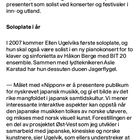
presentert som solist ved konserter og festivaler i
inn- og utland.
Soloplate i år
I 2007 kommer Ellen Ugelviks første soloplate, og
hun skal også være solist i en ny pianokonsert for to
klaver og sinfonietta av Håkon Berge med BIT 20
ensemble. Sammen med lydteknikeren Asle
Karstad har hun dessuten duoen Jagerflygel.
— Målet med «Nippon» er å presentere publikum
for nyskrevet japansk musikk, og gi et bilde av det
rike mangfoldet i japansk samtidskultur. Vi mener
interessante interaktive aspekter kan oppstå når
den japanske musikken tolkes av norske utøvere,
og mikses med norsk visuell kunst. Forestillingen er
en del av prosjektet Øst-Vest som jeg utvikler i
samarbeid med japanske, kinesiske og norske
kunstnere, sier Ugelvik, som ellers understreker at