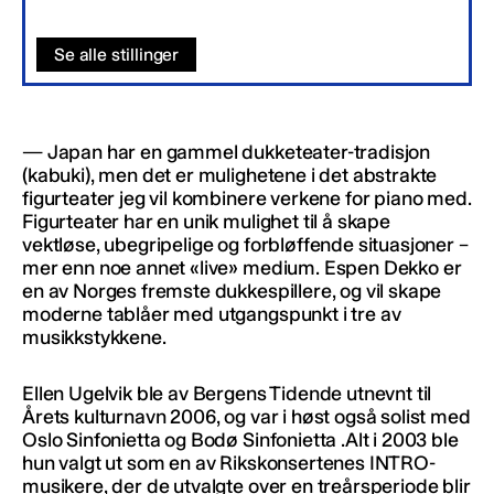
Se alle stillinger
— Japan har en gammel dukketeater-tradisjon
(kabuki), men det er mulighetene i det abstrakte
figurteater jeg vil kombinere verkene for piano med.
Figurteater har en unik mulighet til å skape
vektløse, ubegripelige og forbløffende situasjoner –
mer enn noe annet «live» medium. Espen Dekko er
en av Norges fremste dukkespillere, og vil skape
moderne tablåer med utgangspunkt i tre av
musikkstykkene.
Ellen Ugelvik ble av Bergens Tidende utnevnt til
Årets kulturnavn 2006, og var i høst også solist med
Oslo Sinfonietta og Bodø Sinfonietta .Alt i 2003 ble
hun valgt ut som en av Rikskonsertenes INTRO-
musikere, der de utvalgte over en treårsperiode blir