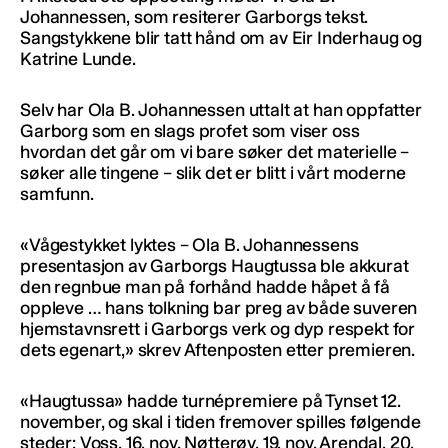
Johannessen, som resiterer Garborgs tekst.
Sangstykkene blir tatt hånd om av Eir Inderhaug og
Katrine Lunde.
Selv har Ola B. Johannessen uttalt at han oppfatter
Garborg som en slags profet som viser oss
hvordan det går om vi bare søker det materielle –
søker alle tingene – slik det er blitt i vårt moderne
samfunn.
«Vågestykket lyktes – Ola B. Johannessens
presentasjon av Garborgs Haugtussa ble akkurat
den regnbue man på forhånd hadde håpet å få
oppleve … hans tolkning bar preg av både suveren
hjemstavnsrett i Garborgs verk og dyp respekt for
dets egenart,» skrev Aftenposten etter premieren.
«Haugtussa» hadde turnépremiere på Tynset 12.
november, og skal i tiden fremover spilles følgende
steder: Voss, 16. nov, Nøtterøy, 19. nov, Arendal, 20.