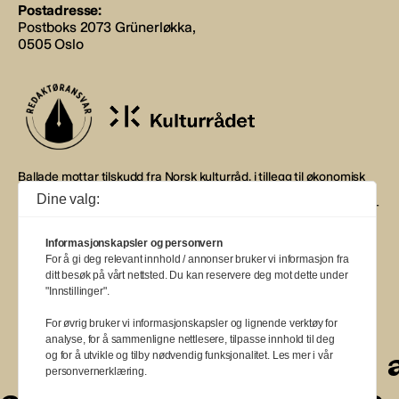
Postadresse:
Postboks 2073 Grünerløkka,
0505 Oslo
Ballade mottar tilskudd fra Norsk kulturråd, i tillegg til økonomisk
støtte fra eierne NOPA, Norsk komponistforening og
Dine valg:
Musikkforleggerne. Ballade drives etter Redaktør- og Vær Varsom-
plakaten.
Informasjonskapsler og personvern
BALLADE — NORGES MUSIKKMAGASIN
For å gi deg relevant innhold / annonser bruker vi informasjon fra
ditt besøk på vårt nettsted. Du kan reservere deg mot dette under
"Innstillinger".
For øvrig bruker vi informasjonskapsler og lignende verktøy for
analyse, for å sammenligne nettlesere, tilpasse innhold til deg
a
a
a
a
a
a
a
a
a
og for å utvikle og tilby nødvendig funksjonalitet. Les mer i vår
personvernerklæring.