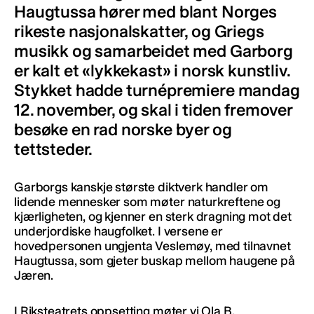
Haugtussa hører med blant Norges
rikeste nasjonalskatter, og Griegs
musikk og samarbeidet med Garborg
er kalt et «lykkekast» i norsk kunstliv.
Stykket hadde turnépremiere mandag
12. november, og skal i tiden fremover
besøke en rad norske byer og
tettsteder.
Garborgs kanskje største diktverk handler om
lidende mennesker som møter naturkreftene og
kjærligheten, og kjenner en sterk dragning mot det
underjordiske haugfolket. I versene er
hovedpersonen ungjenta Veslemøy, med tilnavnet
Haugtussa, som gjeter buskap mellom haugene på
Jæren.
I Riksteatrets oppsetting møter vi Ola B.