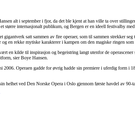
nsen alt i september i fjor, da det ble kjent at han ville ta over stilling
 et større internasjonalt publikum, og Bergen er en ideell festivalby med 
gigantverk satt sammen av fire operaer, som til sammen strekker seg til
ter og en rekke mytiske karakterer i kampen om den magiske ringen so
t en kilde til inspirasjon og begeistring langt utenfor de operascener 
nstform, sier Boye Hansen.
ni 2006. Operaen gadde for øvrig hadde sin premiere i uferdig form i
i sin helhet ved Den Norske Opera i Oslo gjennom første havdel av 90-tal