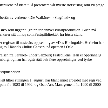
spillene nå klare til å presentere vår nyeste storsatsing som vil prege
s består av verkene «Die Walküre», «Siegfried» og
 risiko som ligger til grunn for enhver kunstproduksjon. Buen må
rkerer sitt inntog som Festspilldirektør fra første stund.
er regissør til neste års oppsetning av «Das Rheingold». Herheim har i
ning av Händels «Julius Caesar» på operaen i Oslo.
lsen fra Serailet» under Salzburg Festspillene. Han er opprinnelig
mburg, og han har også stått bak flere oppsetninger ved tyske
stspilledelsen.
t tiltrer stillingen 1. august, har blant annet arbeidet med regi ved
ra fra 1983 til 1992, og Oslo Arts Management fra 1990 til 2000 –