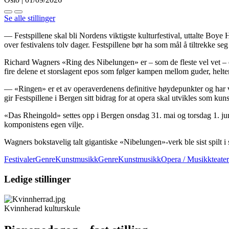
Se alle stillinger
— Festspillene skal bli Nordens viktigste kulturfestival, uttalte Boye Ha
over festivalens tolv dager. Festspillene bør ha som mål å tiltrekke seg
Richard Wagners «Ring des Nibelungen» er – som de fleste vel vet – et 
fire delene et storslagent epos som følger kampen mellom guder, hel
— «Ringen» er et av operaverdenens definitive høydepunkter og har vær
gir Festspillene i Bergen sitt bidrag for at opera skal utvikles som ku
«Das Rheingold» settes opp i Bergen onsdag 31. mai og torsdag 1. ju
komponistens egen vilje.
Wagners bokstavelig talt gigantiske «Nibelungen»-verk ble sist spilt 
Festivaler
GenreKunstmusikk
GenreKunstmusikkOpera / Musikkteater
Ledige stillinger
Kvinnherad kulturskule