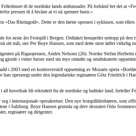
Felleshuset til de nordiske lands ambassader. På forhånd het det at «Fest
 derfor pressen til å bivåne at vi nå spenner buen.»
aen «Das Rheingold». Dette er den første operaen i syklusen, som eller
de for neste års Festspill i Bergen. Ordtaket henspeiler nettopp på den
e nå sitt mål, sier Per Boye Hansen, som med dette store løftet virkelig ma
dirigenten på Rigaoperaen, Andris Nelsons (26). Norske Stefan Herheim 
r, og gjorde i vinter furore med sin mye omtalte og omdiskuterte oppset
rudd i 2003 med en kontroversiell oppsetning av Mozarts opera «Bortføre
rte han operaregi under den legendariske regissøren Götz Friedrich i Ha
ll hovedsak bli rekruttert fra de nordiske og baltiske land, forteller Fe
g i internasjonale operakretser. Den nye festspilldirektøren, som offisiel
lene i Salzburg. Boye Hansen grunnla og drev dessuten Oslo Sommerope
er, regissører og dirigenter.