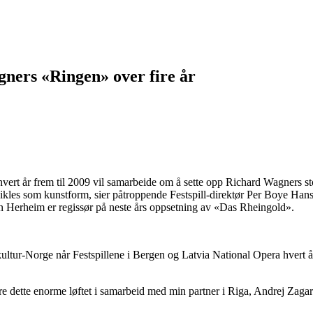
gners «Ringen» over fire år
 hvert år frem til 2009 vil samarbeide om å sette opp Richard Wagners 
 utvikles som kunstform, sier påtroppende Festspill-direktør Per Boye Ha
fan Herheim er regissør på neste års oppsetning av «Das Rheingold».
g kultur-Norge når Festspillene i Bergen og Latvia National Opera hvert
re dette enorme løftet i samarbeid med min partner i Riga, Andrej Zaga