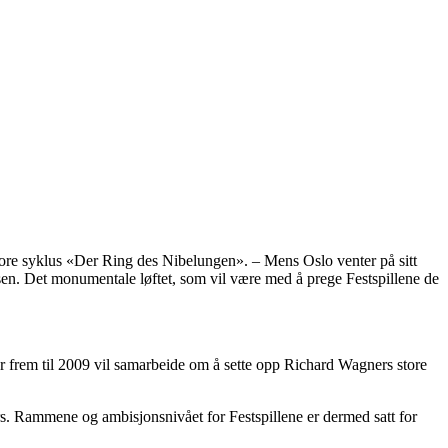
store syklus «Der Ring des Nibelungen». – Mens Oslo venter på sitt
nsen. Det monumentale løftet, som vil være med å prege Festspillene de
 år frem til 2009 vil samarbeide om å sette opp Richard Wagners store
rs. Rammene og ambisjonsnivået for Festspillene er dermed satt for