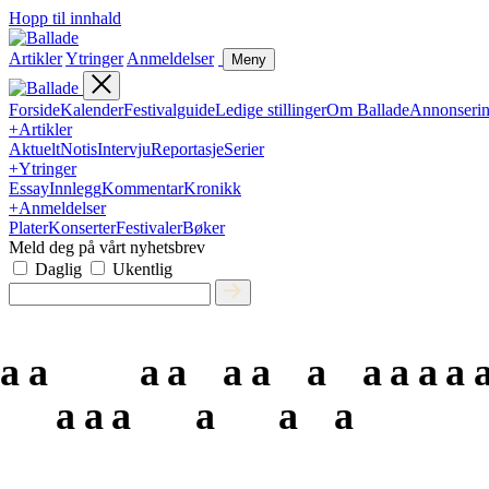
Hopp til innhald
Artikler
Ytringer
Anmeldelser
Meny
Forside
Kalender
Festivalguide
Ledige stillinger
Om Ballade
Annonseri
+
Artikler
Aktuelt
Notis
Intervju
Reportasje
Serier
+
Ytringer
Essay
Innlegg
Kommentar
Kronikk
+
Anmeldelser
Plater
Konserter
Festivaler
Bøker
Meld deg på vårt nyhetsbrev
Daglig
Ukentlig
a
a
a
a
a
a
a
a
a
a
a
a
a
a
a
a
a