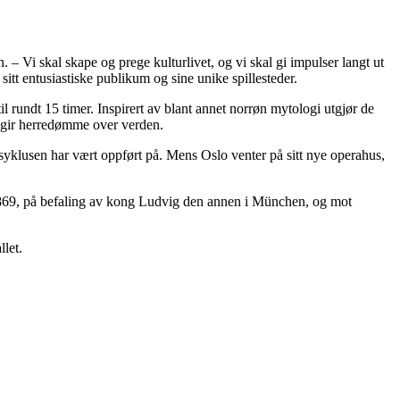
en. – Vi skal skape og prege kulturlivet, og vi skal gi impulser langt ut
sitt entusiastiske publikum og sine unike spillesteder.
 rundt 15 timer. Inspirert av blant annet norrøn mytologi utgjør de
m gir herredømme over verden.
syklusen har vært oppført på. Mens Oslo venter på sitt nye operahus,
 1869, på befaling av kong Ludvig den annen i München, og mot
let.