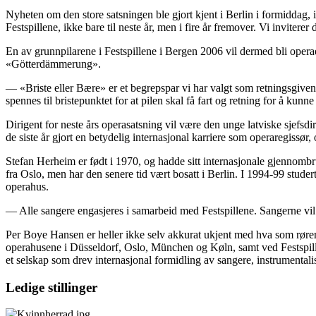
Nyheten om den store satsningen ble gjort kjent i Berlin i formiddag, i 
Festspillene, ikke bare til neste år, men i fire år fremover. Vi inviterer
En av grunnpilarene i Festspillene i Bergen 2006 vil dermed bli oper
«Götterdämmerung».
— «Briste eller Bære» er et begrepspar vi har valgt som retningsgiven
spennes til bristepunktet for at pilen skal få fart og retning for å kunn
Dirigent for neste års operasatsning vil være den unge latviske sjefs
de siste år gjort en betydelig internasjonal karriere som operaregissø
Stefan Herheim er født i 1970, og hadde sitt internasjonale gjennomb
fra Oslo, men har den senere tid vært bosatt i Berlin. I 1994-99 stude
operahus.
— Alle sangere engasjeres i samarbeid med Festspillene. Sangerne vil i a
Per Boye Hansen er heller ikke selv akkurat ukjent med hva som rører se
operahusene i Düsseldorf, Oslo, München og Køln, samt ved Festspil
et selskap som drev internasjonal formidling av sangere, instrumentalist
Ledige stillinger