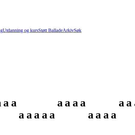
ng
Utdanning og kurs
Støtt Ballade
Arkiv
Søk
a
a
a
a
a
a
a
a
a
a
a
a
a
a
a
a
a
a