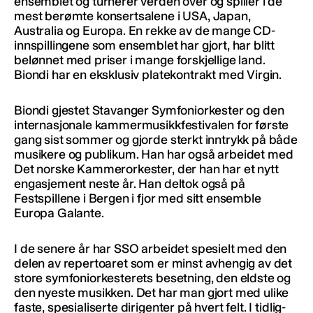
ensemblet og turnerer verden over og spiller i de
mest berømte konsertsalene i USA, Japan,
Australia og Europa. En rekke av de mange CD-
innspillingene som ensemblet har gjort, har blitt
belønnet med priser i mange forskjellige land.
Biondi har en eksklusiv platekontrakt med Virgin.
Biondi gjestet Stavanger Symfoniorkester og den
internasjonale kammermusikkfestivalen for første
gang sist sommer og gjorde sterkt inntrykk på både
musikere og publikum. Han har også arbeidet med
Det norske Kammerorkester, der han har et nytt
engasjement neste år. Han deltok også på
Festspillene i Bergen i fjor med sitt ensemble
Europa Galante.
I de senere år har SSO arbeidet spesielt med den
delen av repertoaret som er minst avhengig av det
store symfoniorkesterets besetning, den eldste og
den nyeste musikken. Det har man gjort med ulike
faste, spesialiserte dirigenter på hvert felt. I tidlig-