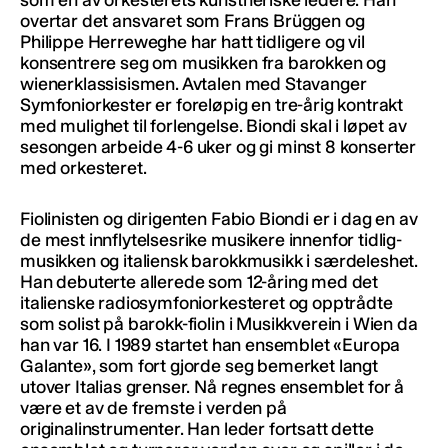
overtar det ansvaret som Frans Brüggen og
Philippe Herreweghe har hatt tidligere og vil
konsentrere seg om musikken fra barokken og
wienerklassisismen. Avtalen med Stavanger
Symfoniorkester er foreløpig en tre-årig kontrakt
med mulighet til forlengelse. Biondi skal i løpet av
sesongen arbeide 4-6 uker og gi minst 8 konserter
med orkesteret.
Fiolinisten og dirigenten Fabio Biondi er i dag en av
de mest innflytelsesrike musikere innenfor tidlig-
musikken og italiensk barokkmusikk i særdeleshet.
Han debuterte allerede som 12-åring med det
italienske radiosymfoniorkesteret og opptrådte
som solist på barokk-fiolin i Musikkverein i Wien da
han var 16. I 1989 startet han ensemblet «Europa
Galante», som fort gjorde seg bemerket langt
utover Italias grenser. Nå regnes ensemblet for å
være et av de fremste i verden på
originalinstrumenter. Han leder fortsatt dette