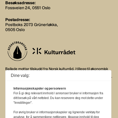
Besøksadresse:
Fossveien 24, 0551 Oslo
Postadresse:
Postboks 2073 Grünerløkka,
0505 Oslo
Ballade mottar tilskudd fra Norsk kulturråd, i tillegg til økonomisk
støtte fra eierne NOPA, Norsk komponistforening og
Dine valg:
Musikkforleggerne. Ballade drives etter Redaktør- og Vær Varsom-
plakaten.
Informasjonskapsler og personvern
BALLADE — NORGES MUSIKKMAGASIN
For å gi deg relevant innhold / annonser bruker vi informasjon fra
ditt besøk på vårt nettsted. Du kan reservere deg mot dette under
"Innstillinger".
For øvrig bruker vi informasjonskapsler og lignende verktøy for
analyse, for å sammenligne nettlesere, tilpasse innhold til deg