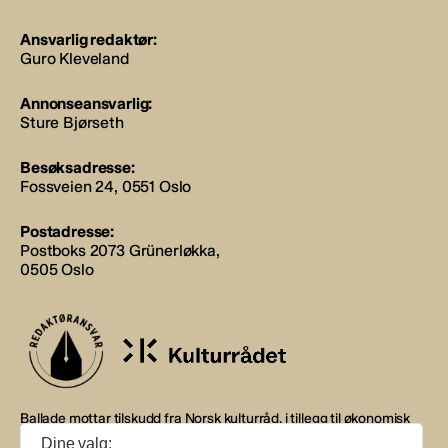
Ansvarlig redaktør:
Guro Kleveland
Annonseansvarlig:
Sture Bjørseth
Besøksadresse:
Fossveien 24, 0551 Oslo
Postadresse:
Postboks 2073 Grünerløkka,
0505 Oslo
Ballade mottar tilskudd fra Norsk kulturråd, i tillegg til økonomisk
støtte fra eierne NOPA, Norsk komponistforening og
Dine valg: