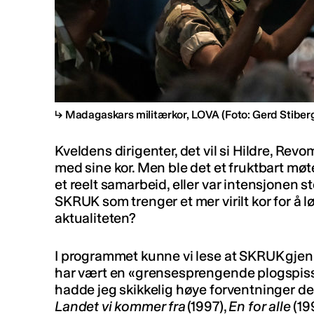
Madagaskars militærkor, LOVA
(Foto: Gerd Stiber
Kveldens dirigenter, det vil si Hildre, Re
med sine kor. Men ble det et fruktbart m
et reelt samarbeid, eller var intensjonen s
SKRUK som trenger et mer virilt kor for å 
aktualiteten?
I programmet kunne vi lese at SKRUK gjen
har vært en «grensesprengende plogspiss 
hadde jeg skikkelig høye forventninger d
Landet vi kommer fra
(1997),
En for alle
(19