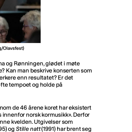
g/Olavsfest)
voma og Rønningen, glødet i møte
øte? Kan man beskrive konserten som
terkere enn resultatet? Er det
løfte tempoet og holde på
nom de 46 årene koret har eksistert
innenfor norsk kormusikk». Derfor
enne kvelden. Utgivelser som
95) og
Stille natt
(1991) har brent seg