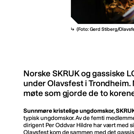
(Foto: Gerd Stiberg/Olavsf
Norske SKRUK og gassiske LO
under Olavsfest i Trondheim. 
møte som gjorde de to koren
Sunnmøre kristelige ungdomskor, SKRUK, f
typisk ungdomskor. Av de femti medlemmene
dirigent Per Oddvar Hildre har vært med s
Olavsfest kom de sammen med det gassisk