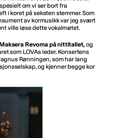
spesielt om vi ser bort fra
aft i koret på seksten stemmer. Som
nsument av kormusikk var jeg svært
t ville løse dette vokalmøtet.
n Maksera Revoma på nittitallet,
og
varet som LOVAs leder. Konsertens
Magnus Rønningen, som har lang
isjonsselskap, og kjenner begge kor