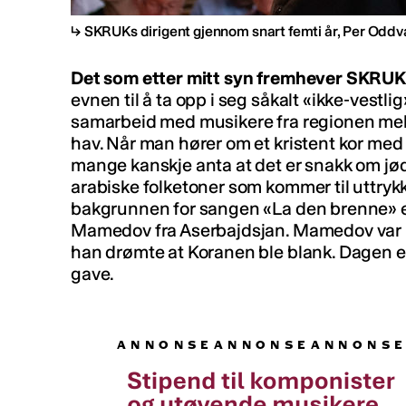
SKRUKs dirigent gjennom snart femti år, Per Oddv
Det som etter mitt syn fremhever SKRUK e
evnen til å ta opp i seg såkalt «ikke-vestlig
samarbeid med musikere fra regionen mel
hav. Når man hører om et kristent kor med
mange kanskje anta at det er snakk om jød
arabiske folketoner som kommer til uttrykk.
bakgrunnen for sangen «La den brenne» er
Mamedov fra Aserbajdsjan. Mamedov var m
han drømte at Koranen ble blank. Dagen et
gave.