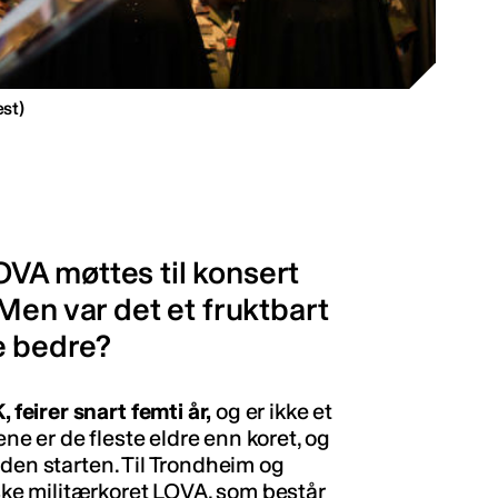
est)
VA møttes til konsert
Men var det et fruktbart
e bedre?
eirer snart femti år,
og er ikke et
 er de fleste eldre enn koret, og
iden starten. Til Trondheim og
e militærkoret LOVA, som består