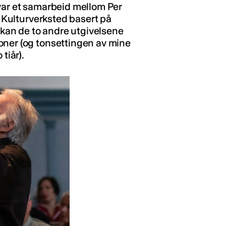
ar et samarbeid mellom Per
g Kulturverksted basert på
å kan de to andre utgivelsene
oner (og tonsettingen av mine
tiår).