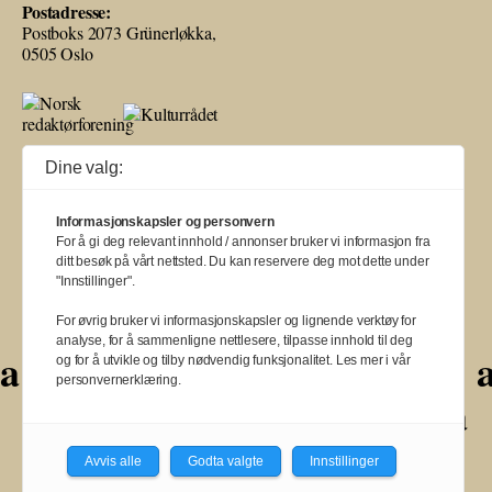
Postadresse:
Postboks 2073 Grünerløkka,
0505 Oslo
Ballade mottar tilskudd fra Norsk kulturråd, i tillegg til økonomisk støtte
Dine valg:
fra eierne NOPA, Norsk komponistforening og Musikkforleggerne.
Ballade drives etter Redaktør- og Vær Varsom-plakaten.
Informasjonskapsler og personvern
BALLADE — NORGES MUSIKKMAGASIN
For å gi deg relevant innhold / annonser bruker vi informasjon fra
ditt besøk på vårt nettsted. Du kan reservere deg mot dette under
"Innstillinger".
For øvrig bruker vi informasjonskapsler og lignende verktøy for
analyse, for å sammenligne nettlesere, tilpasse innhold til deg
a
a
a
a
a
a
og for å utvikle og tilby nødvendig funksjonalitet. Les mer i vår
personvernerklæring.
a
a
a
a
a
a
a
a
a
a
a
Avvis alle
Godta valgte
Innstillinger