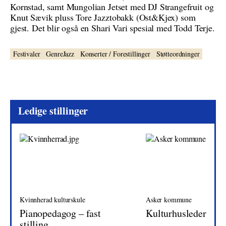
Kornstad, samt Mungolian Jetset med DJ Strangefruit og
Knut Sævik pluss Tore Jazztobakk (Ost&Kjex) som
gjest. Det blir også en Shari Vari spesial med Todd Terje.
Festivaler
GenreJazz
Konserter / Forestillinger
Støtteordninger
Ledige stillinger
Kvinnherad kulturskule
Asker kommune
Pianopedagog – fast
Kulturhusleder
stilling