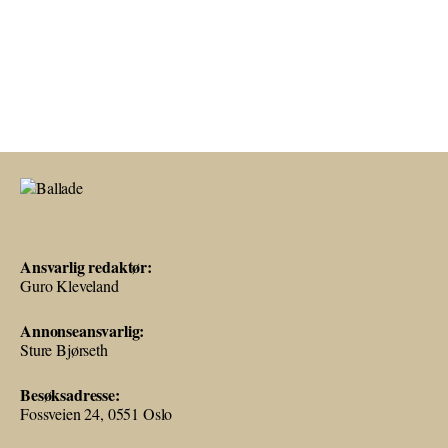
Ansvarlig redaktør:
Guro Kleveland
Annonseansvarlig:
Sture Bjørseth
Besøksadresse:
Fossveien 24, 0551 Oslo