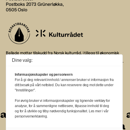
Postboks 2073 Grünerløkka,
0505 Oslo
Ballade mottar tilskudd fra Norsk kulturråd, i tillegg til økonomisk
støtte fra eierne NOPA, Norsk komponistforening og
Dine valg:
Musikkforleggerne. Ballade drives etter Redaktør- og Vær Varsom-
plakaten.
Informasjonskapsler og personvern
BALLADE — NORGES MUSIKKMAGASIN
For å gi deg relevant innhold / annonser bruker vi informasjon fra
ditt besøk på vårt nettsted. Du kan reservere deg mot dette under
"Innstillinger".
For øvrig bruker vi informasjonskapsler og lignende verktøy for
analyse, for å sammenligne nettlesere, tilpasse innhold til deg
a
a
a
a
a
a
og for å utvikle og tilby nødvendig funksjonalitet. Les mer i vår
personvernerklæring.
a
a
a
a
a
a
a
a
a
a
a