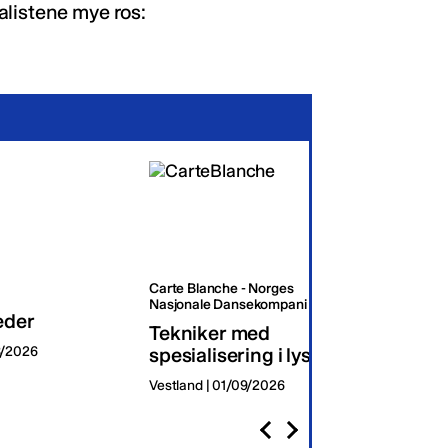
alistene mye ros:
Carte Blanche - Norges
Oslo K
Nasjonale Dansekompani
eder
Dagli
Tekniker med
8/2026
spesialisering i lys
Oslo | 
Vestland | 01/09/2026