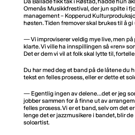
Da Ballade fikk tak i Røstad, hadde hun ak
Omenås Musikkfrestival, der jun spilte i fj
management – Kopperud Kulturproduksjon
høsten. Tiden fremover skal brukes til å gi 
— Vi improviserer veldig mye live, men på 
klarte. Vi ville ha innspillingen så «ren» s
Det er dem vi vil at folk skal lytte til, fortel
Du har med deg et band på de låtene du har
tekst en felles prosess, eller er dette et 
— Egentlig ingen av delene…det er jeg som
jobber sammen for å finne ut av arrangem
felles prosess. Vi er et band, selv om det e
lenge det er jazzmusikere i bandet, blir d
soloartist.