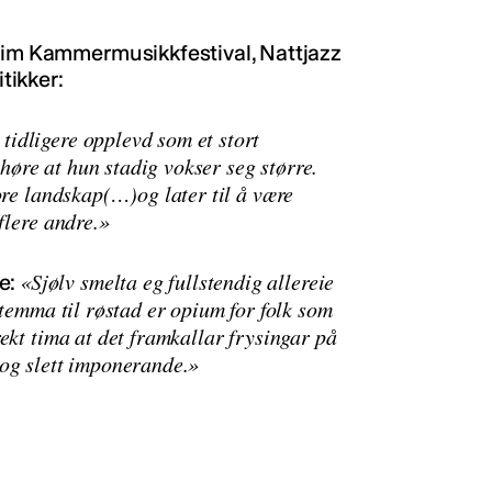
heim Kammermusikkfestival, Nattjazz
itikker:
tidligere opplevd som et stort
 høre at hun stadig vokser seg større.
ore landskap(…)og later til å være
flere andre.»
«Sjølv smelta eg fullstendig allereie
e:
stemma til røstad er opium for folk som
ekt tima at det framkallar frysingar på
 og slett imponerande.»