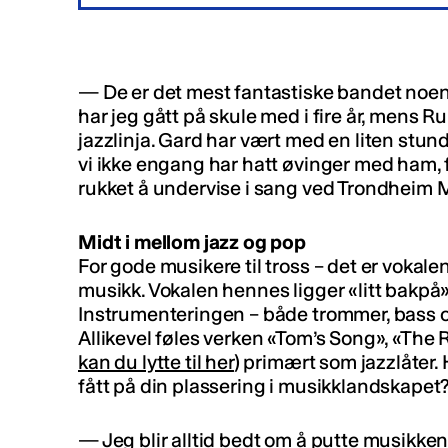
— De er det mest fantastiske bandet noe
har jeg gått på skule med i fire år, mens 
jazzlinja. Gard har vært med en liten stund
vi ikke engang har hatt øvinger med ham, f
rukket å undervise i sang ved Trondheim
Midt i mellom jazz og pop
For gode musikere til tross – det er vokale
musikk. Vokalen hennes ligger «litt bakpå», 
Instrumenteringen – både trommer, bass og 
Allikevel føles verken «Tom’s Song», «The Ri
kan du lytte til her
) primært som jazzlåter.
fått på din plassering i musikklandskapet
— Jeg blir alltid bedt om å putte musikken