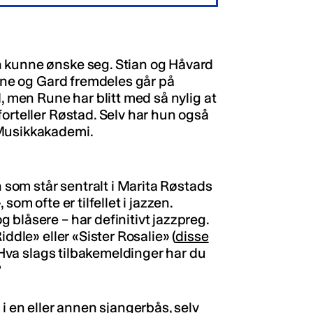
n kunne ønske seg. Stian og Håvard
Rune og Gard fremdeles går på
, men Rune har blitt med så nylig at
orteller Røstad. Selv har hun også
 Musikkakademi.
n som står sentralt i Marita Røstads
som ofte er tilfellet i jazzen.
blåsere – har definitivt jazzpreg.
ddle» eller «Sister Rosalie» (
disse
 Hva slags tilbakemeldinger har du
?
 i en eller annen sjangerbås, selv