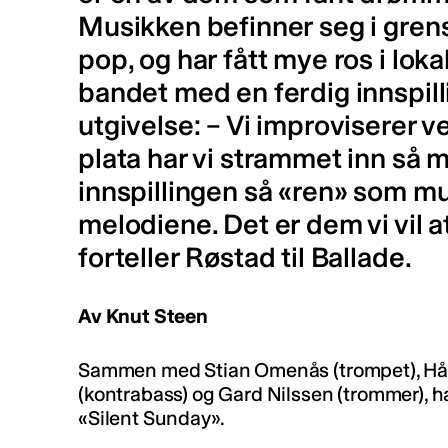
Musikken befinner seg i gren
pop, og har fått mye ros i loka
bandet med en ferdig innspil
utgivelse: – Vi improviserer v
plata har vi strammet inn så my
innspillingen så «ren» som mul
melodiene. Det er dem vi vil at f
forteller Røstad til Ballade.
Av Knut Steen
Sammen med Stian Omenås (trompet), Håv
(kontrabass) og Gard Nilssen (trommer), ha
«Silent Sunday».