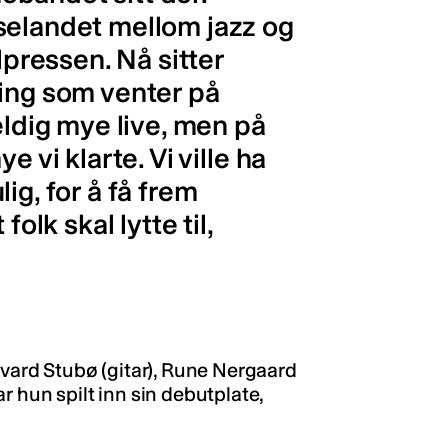
selandet mellom jazz og
lpressen. Nå sitter
ling som venter på
eldig mye live, men på
e vi klarte. Vi ville ha
ig, for å få frem
olk skal lytte til,
ard Stubø (gitar), Rune Nergaard
r hun spilt inn sin debutplate,