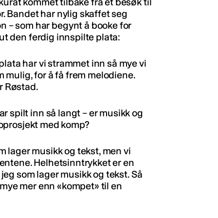
kurat kommet tilbake fra et besøk til
or. Bandet har nylig skaffet seg
 – som har begynt å booke for
ut den ferdig innspilte plata:
plata har vi strammet inn så mye vi
om mulig, for å få frem melodiene.
ler Røstad.
 spilt inn så langt – er musikk og
soloprosjekt med komp?
 lager musikk og tekst, men vi
entene. Helhetsinntrykket er en
r jeg som lager musikk og tekst. Så
e mye mer enn «kompet» til en