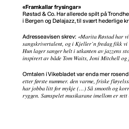
«Framkallar frysingar»
Røstad & Co. Har allerede spilt på Trond
i Bergen og Dølajazz, til svært hederlige kr
«Marita Røstad har vi 
Adresseavisen skrev:
sangskrivertalent, og i Kjeller’n fredag fikk vi
Hun lager sanger helt i utkanten av jazzens st
inspirert av både Tom Waits, Joni Mitchell og 
Omtalen i Vikebladet var enda mer rosend
etter første nummer. den varme, friske fløyels
har jobba litt for mykje (…) Så smooth og korr
ryggen. Samspelet musikarane imellom er rett