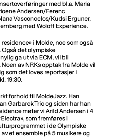
nsertoverføringer med bl.a. Maria
trioene Andersen/Ferenc
Nana Vasconcelos/Kudsi Erguner,
vernberg med Woloff Experience.
in residence» i Molde, noe som også
r. Også det olympiske
ylig ga ut via ECM, vil bli
al. Noen av NRKs opptak fra Molde vil
g som det loves reportasjer i
l. 19:30.
erkt forhold til MoldeJazz. Han
Jan Garbarek Trio og siden har han
residence møter vi Arild Andersen i 4
«Electra», som fremføres i
kulturprogrammet i de Olympiske
rt av et ensemble på 5 musikere og