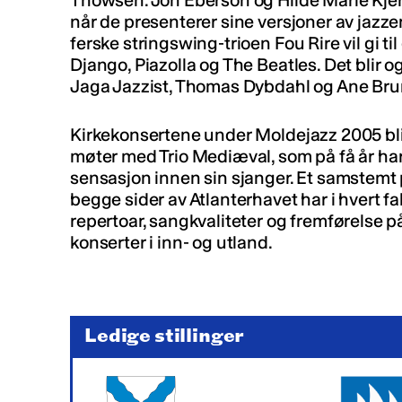
Thowsen. Jon Eberson og Hilde Marie Kjer
når de presenterer sine versjoner av jazz
ferske stringswing-trioen Fou Rire vil gi ti
Django, Piazolla og The Beatles. Det blir 
Jaga Jazzist, Thomas Dybdahl og Ane Brun
Kirkekonsertene under Moldejazz 2005 bl
møter med Trio Mediæval, som på få år har 
sensasjon innen sin sjanger. Et samstemt
begge sider av Atlanterhavet har i hvert fa
repertoar, sangkvaliteter og fremførelse 
konserter i inn- og utland.
Ledige stillinger