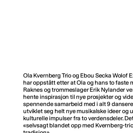
Ola Kvernberg Trio og Ebou Secka Wolof Ex
har oppstått etter at Ola og hans to faste
Raknes og trommeslager Erik Nylander ven
hente inspirasjon til nye prosjekter og vid
spennende samarbeid med i alt 9 dansere o
utviklet seg helt nye musikalske ideer og u
kulturelle impulser fra to verdensdeler. De
«selvsagt blandet opp med Kvernberg-trioen
tradisjon».