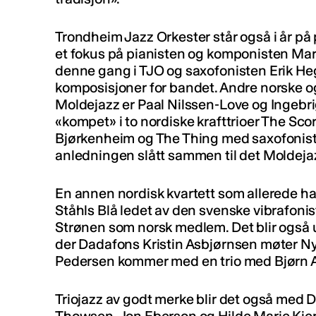
Trondheim Jazz Orkester står også i år p
et fokus på pianisten og komponisten Mar
denne gang i TJO og saxofonisten Erik He
komposisjoner for bandet. Andre norske og
Moldejazz er Paal Nilssen-Love og Ingebri
«kompet» i to nordiske krafttrioer The Sco
Bjørkenheim og The Thing med saxofonist
anledningen slått sammen til det Moldejazz 
En annen nordisk kvartett som allerede ha
Ståhls Blå ledet av den svenske vibrafon
Strønen som norsk medlem. Det blir også 
der Dadafons Kristin Asbjørnsen møter Nym
Pedersen kommer med en trio med Bjørn A
Triojazz av godt merke blir det også med 