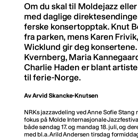
Om du skal til Moldejazz eller
med daglige direktesendinge
ferske konsertopptak. Knut 
fra parken, mens Karen Frivik
Wicklund gir deg konsertene.
Kvernberg, Maria Kannegaard
Charlie Haden er blant artist
til ferie-Norge.
Av Arvid Skancke-Knutsen
NRKs jazzavdeling ved Anne Sofie Stang mel
fokus på Molde Internasjonale Jazzfestival
både søndag 17. og mandag 18. juli, og der
med bl.a. Arild Andersen tirsdag formiddag