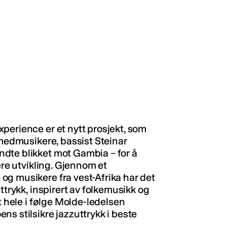
perience er et nytt prosjekt, som
 medmusikere, bassist Steinar
dte blikket mot Gambia – for å
ere utvikling. Gjennom et
g musikere fra vest-Afrika har det
ttrykk, inspirert av folkemusikk og
t hele i følge Molde-ledelsen
s stilsikre jazzuttrykk i beste