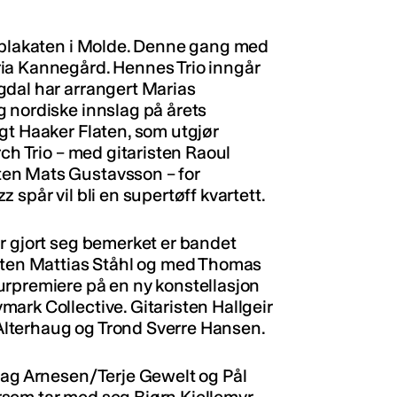
å plakaten i Molde. Denne gang med
ia Kannegård. Hennes Trio inngår
gdal har arrangert Marias
 nordiske innslag på årets
gt Haaker Flaten, som utgjør
rch Trio – med gitaristen Raoul
en Mats Gustavsson – for
spår vil bli en supertøff kvartett.
r gjort seg bemerket er bandet
isten Mattias Ståhl og med Thomas
urpremiere på en ny konstellasjon
ark Collective. Gitaristen Hallgeir
lterhaug og Trond Sverre Hansen.
Dag Arnesen/Terje Gewelt og Pål