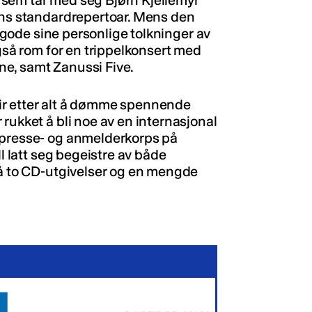
sem tar med seg Bjørn Kjellemyr
ens standardrepertoar. Mens den
l gode sine personlige tolkninger av
også rom for en trippelkonsert med
e, samt Zanussi Five.
ir etter alt å dømme spennende
rukket å bli noe av en internasjonal
 presse- og anmelderkorps på
ll latt seg begeistre av både
på to CD-utgivelser og en mengde