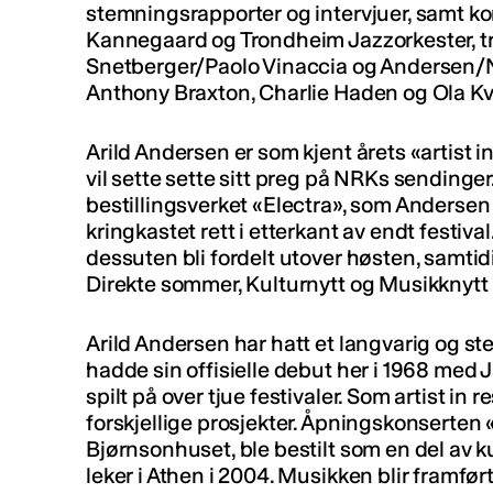
stemningsrapporter og intervjuer, samt ko
Kannegaard og Trondheim Jazzorkester, 
Snetberger/Paolo Vinaccia og Andersen/
Anthony Braxton, Charlie Haden og Ola K
Arild Andersen er som kjent årets «artist 
vil sette sette sitt preg på NRKs sendinge
bestillingsverket «Electra», som Andersen n
kringkastet rett i etterkant av endt festiv
dessuten bli fordelt utover høsten, samtidi
Direkte sommer, Kulturnytt og Musikknytt k
Arild Andersen har hatt et langvarig og st
hadde sin offisielle debut her i 1968 med 
spilt på over tjue festivaler. Som artist in 
forskjellige prosjekter. Åpningskonserten 
Bjørnsonhuset, ble bestilt som en del av 
leker i Athen i 2004. Musikken blir framfø