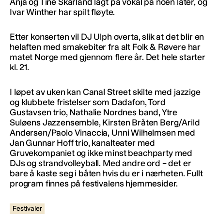
Anja og Tine Skarland lagt på vokal på noen låter, og
Ivar Winther har spilt fløyte.
Etter konserten vil DJ Ulph overta, slik at det blir en
helaften med smakebiter fra alt Folk & Røvere har
matet Norge med gjennom flere år. Det hele starter
kl. 21.
I løpet av uken kan Canal Street skilte med jazzige
og klubbete fristelser som Dadafon, Tord
Gustavsen trio, Nathalie Nordnes band, Ytre
Suløens Jazzensemble, Kirsten Bråten Berg/Arild
Andersen/Paolo Vinaccia, Unni Wilhelmsen med
Jan Gunnar Hoff trio, kanalteater med
Gruvekompaniet og ikke minst beachparty med
DJs og strandvolleyball. Med andre ord – det er
bare å kaste seg i båten hvis du er i nærheten. Fullt
program finnes på festivalens hjemmesider.
Festivaler