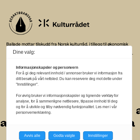
Ballade mottar tilskudd fra Norsk kulturråd, i tillegg til økonomisk
støtte fra eierne NOPA, Norsk komponistforening og
Dine valg:
Musikkforleggerne. Ballade drives etter Redaktør- og Vær Varsom-
plakaten.
Informasjonskapsler og personvern
BALLADE — NORGES MUSIKKMAGASIN
For å gi deg relevant innhold / annonser bruker vi informasjon fra
ditt besøk på vårt nettsted. Du kan reservere deg mot dette under
"Innstillinger".
For øvrig bruker vi informasjonskapsler og lignende verktøy for
analyse, for å sammenligne nettlesere, tilpasse innhold til deg
a
a
a
a
a
a
a
a
a
og for å utvikle og tilby nødvendig funksjonalitet. Les mer i vår
personvernerklæring.
a
a
a
a
a
a
a
a
Avvis alle
Godta valgte
Innstillinger