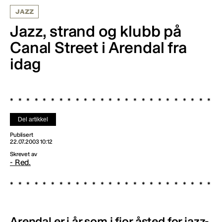
JAZZ
Jazz, strand og klubb på
Canal Street i Arendal fra
idag
Del artikkel
Publisert
22.07.2003 10:12
Skrevet av
- Red.
Arendal er i år som i fjor åsted for jazz-