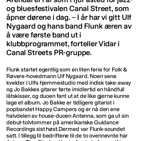
og bluesfestivalen Canal Street, som
åpner dørene i dag. – I år har vi gitt Ulf
Nygaard og hans band Flunk æren av
å være første band ut i
klubbprogrammet, forteller Vidar i
Canal Streets PR-gruppe.
Flunk startet egentlig som en liten ferie for Folk &
Røvere-hovedmann Ulf Nygaard. Noen sene
kvelder i Ulfs hjemmestudio med indisk take-away
og Jo Bakkes gitarer førte imidlertid en håndfull
låtskisser, og duoen fant ut at de like gjerne kunne
lage et album. Jo Bakke er tidligere gitarist i
popbandet Happy Campers og er nå den ene
halvdelen av house-duoen Antenna, som ga ut sin
debut-tolvtommer på amerikanske Guidance
Recordings sist høst.Dermed var Flunk-soundet
satt. I tillegg til bedriftene til de to ovennevnte har