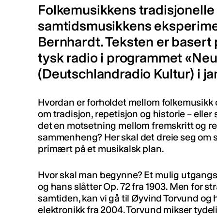
Folkemusikkens tradisjonelle g
samtidsmusikkens eksperimen
Bernhardt. Teksten er basert p
tysk radio i programmet «Ne
(Deutschlandradio Kultur) i jan
Hvordan er forholdet mellom folkemusikk 
om tradisjon, repetisjon og historie – elle
det en motsetning mellom fremskritt og re
sammenheng? Her skal det dreie seg om s
primært på et musikalsk plan.
Hvor skal man begynne? Et mulig utgangsp
og hans slåtter Op. 72 fra 1903. Men for st
samtiden, kan vi gå til Øyvind Torvund og 
elektronikk fra 2004. Torvund mikser tydel