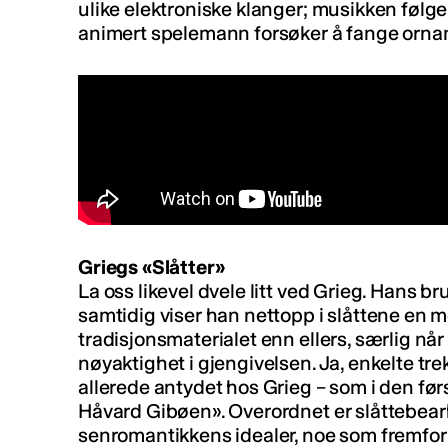
ulike elektroniske klanger; musikken følger
animert spelemann forsøker å fange ornam
Griegs «Slåtter»
La oss likevel dvele litt ved Grieg. Hans br
samtidig viser han nettopp i slåttene en
tradisjonsmaterialet enn ellers, særlig når
nøyaktighet i gjengivelsen. Ja, enkelte tre
allerede antydet hos Grieg – som i den før
Håvard Gibøen». Overordnet er slåttebear
senromantikkens idealer, noe som fremfor a