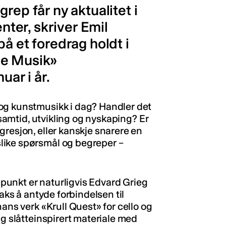
rep får ny aktualitet i
ter, skriver Emil
å et foredrag holdt i
ue Musik»
uar i år.
og kunstmusikk i dag? Handler det
r samtid, utvikling og nyskaping? Er
gresjon, eller kanskje snarere en
like spørsmål og begreper –
unkt er naturligvis Edvard Grieg
raks å antyde forbindelsen til
hans verk «Krull Quest» for cello og
ig slåtteinspirert materiale med