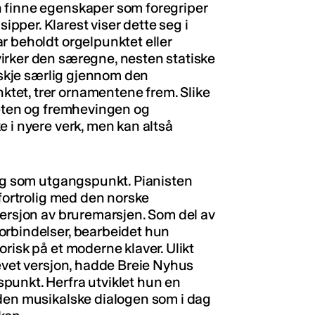
 finne egenskaper som foregriper
per. Klarest viser dette seg i
r beholdt orgelpunktet eller
irker den særegne, nesten statiske
anskje særlig gjennom den
tet, trer ornamentene frem. Slike
heten og fremhevingen og
 i nyere verk, men kan altså
ieg som utgangspunkt. Pianisten
 fortrolig med den norske
versjon av bruremarsjen. Som del av
orbindelser, bearbeidet hun
risk på et moderne klaver. Ulikt
revet versjon, hadde Breie Nyhus
punkt. Herfra utviklet hun en
 den musikalske dialogen som i dag