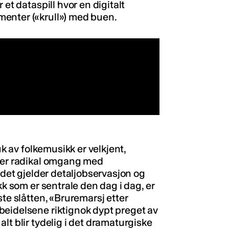
 et dataspill hvor en digitalt
enter («krull») med buen.
uk av folkemusikk er velkjent,
 mer radikal omgang med
 det gjelder detaljobservasjon og
kk som er sentrale den dag i dag, er
ste slåtten, «Bruremarsj etter
beidelsene riktignok dypt preget av
lt blir tydelig i det dramaturgiske