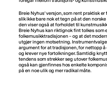
foregår mellom tradisjons- og kunstmusik
Breie Nyhus’ versjon, som rent praktisk er 
slik ikke bare nok et tegn på at den norske 
den viser også at forholdet til kunstmusikk
Breie Nyhus kan riktignok fint tolkes som 
folkemusikktradisjonen – og at det moderne
utgjør ingen motsetning. Instrumentvalget
argument for at tradisjonen, for nettopp å
og krever nye fortolkninger. Samtidig knytt
tendens som strekker seg utover folkemusi
også kan gjenfinnes hos enkelte komponi
på en noe ulik og mer radikal måte.