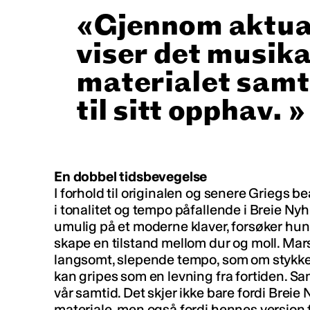
Gjennom aktua
viser det musik
materialet samti
til sitt opphav.
En dobbel tidsbevegelse
I forhold til originalen og senere Griegs b
i tonalitet og tempo påfallende i Breie Nyh
umulig på et moderne klaver, forsøker hun
skape en tilstand mellom dur og moll. Mars
langsomt, slepende tempo, som om stykket
kan gripes som en levning fra fortiden. Sam
vår samtid. Det skjer ikke bare fordi Brei
materiale, men også fordi hennes versjon