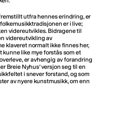
ken.
fremstillt utfra hennes erindring, er
folkemusikktradisjonen er i live;
en videreutvikles. Bidragene til
en videreutvikling av
 klaveret normalt ikke finnes her,
 kunne like mye forstås som et
 overleve, er avhengig av forandring
er Breie Nyhus’ versjon seg til en
kkfeltet i snever forstand, og som
ster av nyere kunstmusikk, om enn