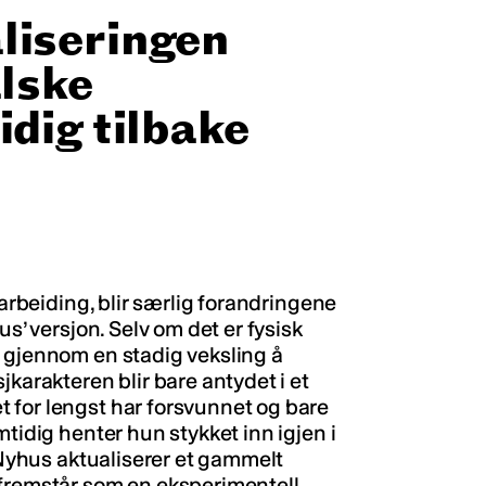
liseringen
alske
dig tilbake
earbeiding, blir særlig forandringene
us’ versjon. Selv om det er fysisk
 gjennom en stadig veksling å
jkarakteren blir bare antydet i et
 for lengst har forsvunnet og bare
tidig henter hun stykket inn igjen i
e Nyhus aktualiserer et gammelt
 fremstår som en eksperimentell