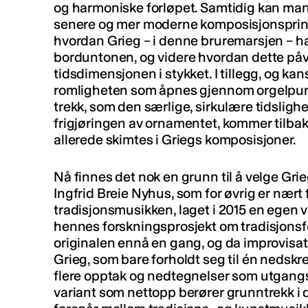
og harmoniske forløpet. Samtidig kan man
senere og mer moderne komposisjonsprinsip
hvordan Grieg – i denne bruremarsjen – ha
borduntonen, og videre hvordan dette påv
tidsdimensjonen i stykket. I tillegg, og k
romligheten som åpnes gjennom orgelpunk
trekk, som den særlige, sirkulære tidslig
frigjøringen av ornamentet, kommer tilbake
allerede skimtes i Griegs komposisjoner.
Nå finnes det nok en grunn til å velge Gr
Ingfrid Breie Nyhus, som for øvrig er nært
tradisjonsmusikken, laget i 2015 en egen 
hennes forskningsprosjekt om tradisjonsf
originalen ennå en gang, og da improvisato
Grieg, som bare forholdt seg til én nedsk
flere opptak og nedtegnelser som utgangs
variant som nettopp berører grunntrekk i