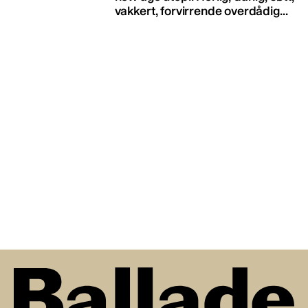
vakkert, forvirrende overdådig...