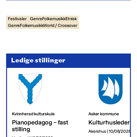
Festivaler
GenreFolkemusikkEtnisk
GenreFolkemusikkWorld / Crossover
Ledige stillinger
Kvinnherad kulturskule
Asker kommune
Pianopedagog – fast
Kulturhusleder
stilling
Akershus | 10/08/2026