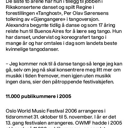
De siste to årene har hun i tillegg til jobben i
Rikskonsertene danset og spilt Regine i
forestillingen «Tanghost», Per Olav Sørensens
tolkning av «Gjengangere» i tangoversjon.
Alexandra begynte tidlig å danse og som 17 åring
reiste hun til Buenos Aires for å lære seg tango. Hun
har danset, undervist og koreografert tango i
mange år og har omtales i dag som landets beste
kvinnelige tangodanser.
– Jeg kommer nok til å danse tango så lenge jeg kan
gå, selv om jeg nå skal konsentrere meg litt mer om
musikk i tiden fremover, men igjen uten musikk
ingen dans, sier den påtroppende festivalsjefen.
11.000 publikummere i 2005
Oslo World Music Festival 2006 arrangeres i
tidsrommet 31. oktober til 5. november. I år er det
13. gang festivalen arrangeres. OWMF hadde i 2005