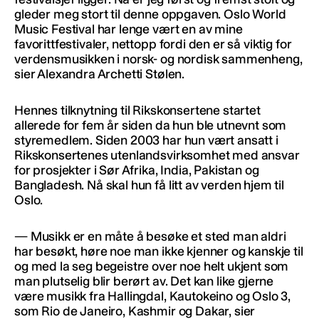
gleder meg stort til denne oppgaven. Oslo World
Music Festival har lenge vært en av mine
favorittfestivaler, nettopp fordi den er så viktig for
verdensmusikken i norsk- og nordisk sammenheng,
sier Alexandra Archetti Stølen.
Hennes tilknytning til Rikskonsertene startet
allerede for fem år siden da hun ble utnevnt som
styremedlem. Siden 2003 har hun vært ansatt i
Rikskonsertenes utenlandsvirksomhet med ansvar
for prosjekter i Sør Afrika, India, Pakistan og
Bangladesh. Nå skal hun få litt av verden hjem til
Oslo.
— Musikk er en måte å besøke et sted man aldri
har besøkt, høre noe man ikke kjenner og kanskje til
og med la seg begeistre over noe helt ukjent som
man plutselig blir berørt av. Det kan like gjerne
være musikk fra Hallingdal, Kautokeino og Oslo 3,
som Rio de Janeiro, Kashmir og Dakar, sier