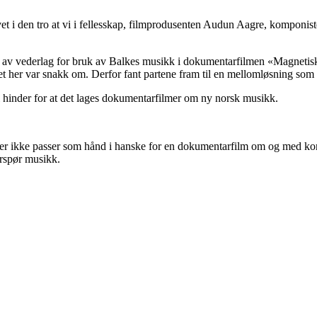
vevet i den tro at vi i fellesskap, filmprodusenten Audun Aagre, kompo
lse av vederlag for bruk av Balkes musikk i dokumentarfilmen «Magnetis
et her var snakk om. Derfor fant partene fram til en mellomløsning som 
il hinder for at det lages dokumentarfilmer om ny norsk musikk.
iffer ikke passer som hånd i hanske for en dokumentarfilm om og med ko
erspør musikk.