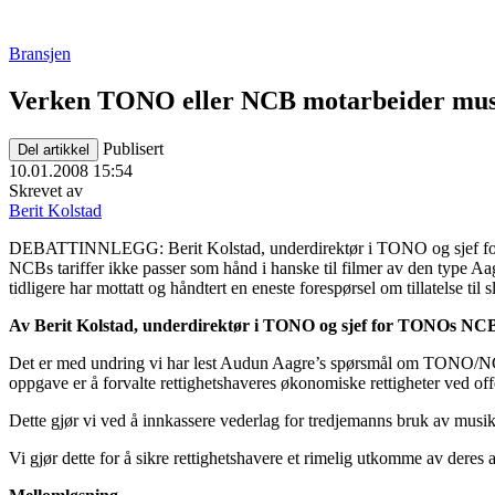
Bransjen
Verken TONO eller NCB motarbeider mus
Publisert
Del artikkel
10.01.2008 15:54
Skrevet av
Berit Kolstad
DEBATTINNLEGG: Berit Kolstad, underdirektør i TONO og sjef for T
NCBs tariffer ikke passer som hånd i hanske til filmer av den type Aag
tidligere har mottatt og håndtert en eneste forespørsel om tillatelse til s
Av Berit Kolstad, underdirektør i TONO og sjef for TONOs NCB
Det er med undring vi har lest Audun Aagre’s spørsmål om TONO/NC
oppgave er å forvalte rettighetshaveres økonomiske rettigheter ved of
Dette gjør vi ved å innkassere vederlag for tredjemanns bruk av musikk
Vi gjør dette for å sikre rettighetshavere et rimelig utkomme av deres