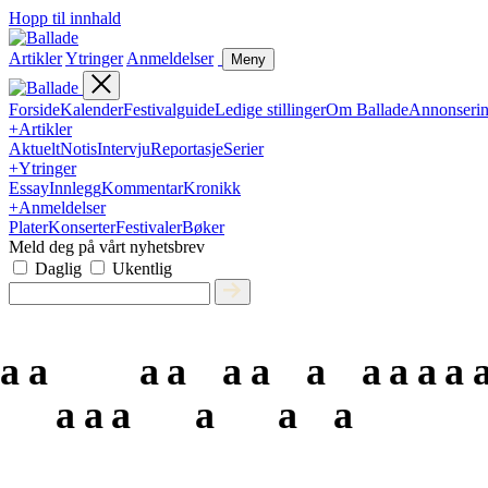
Hopp til innhald
Artikler
Ytringer
Anmeldelser
Meny
Forside
Kalender
Festivalguide
Ledige stillinger
Om Ballade
Annonseri
+
Artikler
Aktuelt
Notis
Intervju
Reportasje
Serier
+
Ytringer
Essay
Innlegg
Kommentar
Kronikk
+
Anmeldelser
Plater
Konserter
Festivaler
Bøker
Meld deg på vårt nyhetsbrev
Daglig
Ukentlig
a
a
a
a
a
a
a
a
a
a
a
a
a
a
a
a
a