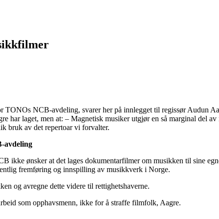
ikkfilmer
ONOs NCB-avdeling, svarer her på innlegget til regissør Audun Aagr
re har laget, men at: – Magnetisk musiker utgjør en så marginal del av 
lik bruk av det repertoar vi forvalter.
-avdeling
B ikke ønsker at det lages dokumentarfilmer om musikken til sine e
fentlig fremføring og innspilling av musikkverk i Norge.
en og avregne dette videre til rettighetshaverne.
 arbeid som opphavsmenn, ikke for å straffe filmfolk, Aagre.