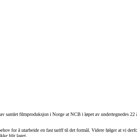
v samlet filmproduksjon i Norge at NCB i løpet av undertegnedes 22 år i
hov for å utarbeide en fast tariff til det formål. Videre følger at vi derf
ke blir laget.