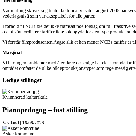
Mellomløsning
Vår undring skriver seg til det faktum at vi siden august 2006 har s
vederlagsnivå som var akseptabelt for alle parter.
I forhold til NCB ble det ikke framsatt noe forslag om full fraskrive
oss at våre ordinære tariffer ikke tok høyde for den type produksjon d
Vi forstår filmprodusenten Aagre slik at han mener NCBs tariffer er t
Marginal
Vi har ingen problemer med å erklære oss enige i at eksisterende tar
området omfatter de ulike bildeproduksjonstyper som regelmessig ett
Ledige stillinger
Kvinnherad kulturskule
Pianopedagog – fast stilling
Vestland | 16/08/2026
Asker kommune