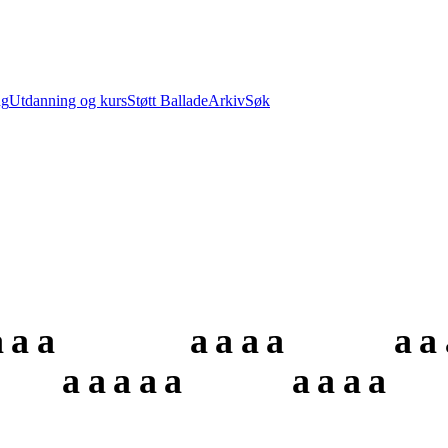
ng
Utdanning og kurs
Støtt Ballade
Arkiv
Søk
a
a
a
a
a
a
a
a
a
a
a
a
a
a
a
a
a
a