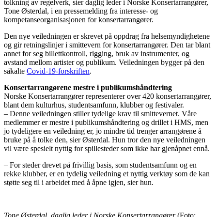
tolkning av regelverk, sier daglig leder i Norske Konsertarrangører,
Tone Østerdal, i en pressemelding fra interesse- og
kompetanseorganisasjonen for konsertarrangører.
Den nye veiledningen er skrevet på oppdrag fra helsemyndighetene
og gir retningslinjer i smittevern for konsertarrangører. Den tar blant
annet for seg billettkontroll, rigging, bruk av instrumenter, og
avstand mellom artister og publikum. Veiledningen bygger på den
såkalte
Covid-19-forskriften
.
Konsertarrangørene mestre i publikumshåndtering
Norske Konsertarrangører representerer over 420 konsertarrangører,
blant dem kulturhus, studentsamfunn, klubber og festivaler.
– Denne veiledningen stiller tydelige krav til smittevernet. Våre
medlemmer er mestre i publikumshåndtering og drillet i HMS, men
jo tydeligere en veiledning er, jo mindre tid trenger arrangørene å
bruke på å tolke den, sier Østerdal. Hun tror den nye veiledningen
vil være spesielt nyttig for spillesteder som ikke har gjenåpnet ennå.
– For steder drevet på frivillig basis, som studentsamfunn og en
rekke klubber, er en tydelig veiledning et nyttig verktøy som de kan
støtte seg til i arbeidet med å åpne igjen, sier hun.
Tone Østerdal, daglig leder i Norske Konsertarrangører
(Foto: