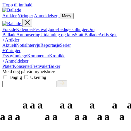
Hopp til innhald
Artikler
Ytringer
Anmeldelser
Meny
Forside
Kalender
Festivalguide
Ledige stillinger
Om
Ballade
Annonsering
Utdanning og kurs
Støtt Ballade
Arkiv
Søk
+
Artikler
Aktuelt
Notis
Intervju
Reportasje
Serier
+
Ytringer
Essay
Innlegg
Kommentar
Kronikk
+
Anmeldelser
Plater
Konserter
Festivaler
Bøker
Meld deg på vårt nyhetsbrev
Daglig
Ukentlig
a
a
a
a
a
a
a
a
a
a
a
a
a
a
a
a
a