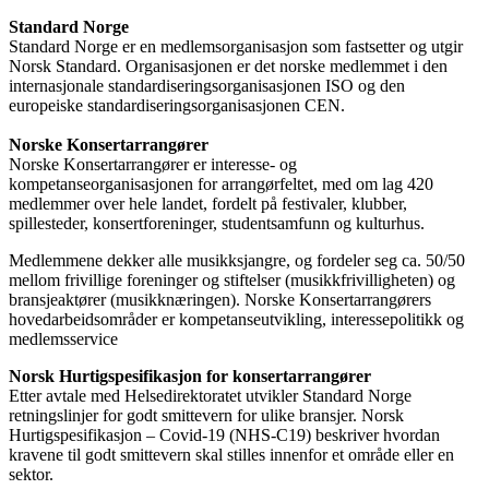
Standard Norge
Standard Norge er en medlemsorganisasjon som fastsetter og utgir
Norsk Standard. Organisasjonen er det norske medlemmet i den
internasjonale standardiseringsorganisasjonen ISO og den
europeiske standardiseringsorganisasjonen CEN.
Norske Konsertarrangører
Norske Konsertarrangører er interesse- og
kompetanseorganisasjonen for arrangørfeltet, med om lag 420
medlemmer over hele landet, fordelt på festivaler, klubber,
spillesteder, konsertforeninger, studentsamfunn og kulturhus.
Medlemmene dekker alle musikksjangre, og fordeler seg ca. 50/50
mellom frivillige foreninger og stiftelser (musikkfrivilligheten) og
bransjeaktører (musikknæringen). Norske Konsertarrangørers
hovedarbeidsområder er kompetanseutvikling, interessepolitikk og
medlemsservice
Norsk Hurtigspesifikasjon for konsertarrangører
Etter avtale med Helsedirektoratet utvikler Standard Norge
retningslinjer for godt smittevern for ulike bransjer. Norsk
Hurtigspesifikasjon – Covid-19 (NHS-C19) beskriver hvordan
kravene til godt smittevern skal stilles innenfor et område eller en
sektor.