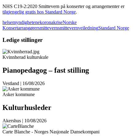
NHS C19-2:2020 Smittevern på konserter og arrangementer er
tilgjengelig gratis hos Standard Norge
.
helsemyndighetene
koronakrise
Norske
Konsertarrangører
smittevern
smittevernveiledning
Standard Norge
Ledige stillinger
Kvinnherad kulturskule
Pianopedagog – fast stilling
Vestland | 16/08/2026
Asker kommune
Kulturhusleder
Akershus | 10/08/2026
Carte Blanche - Norges Nasjonale Dansekompani