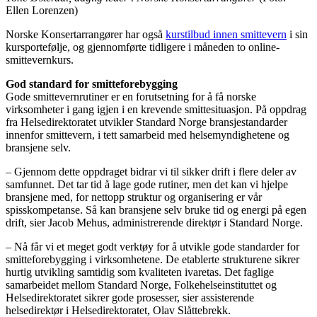
Ellen Lorenzen)
Norske Konsertarrangører har også
kurstilbud innen smittevern
i sin
kursportefølje, og gjennomførte tidligere i måneden to online-
smittevernkurs.
God standard for smitteforebygging
Gode smittevernrutiner er en forutsetning for å få norske
virksomheter i gang igjen i en krevende smittesituasjon. På oppdrag
fra Helsedirektoratet utvikler Standard Norge bransjestandarder
innenfor smittevern, i tett samarbeid med helsemyndighetene og
bransjene selv.
– Gjennom dette oppdraget bidrar vi til sikker drift i flere deler av
samfunnet. Det tar tid å lage gode rutiner, men det kan vi hjelpe
bransjene med, for nettopp struktur og organisering er vår
spisskompetanse. Så kan bransjene selv bruke tid og energi på egen
drift, sier Jacob Mehus, administrerende direktør i Standard Norge.
– Nå får vi et meget godt verktøy for å utvikle gode standarder for
smitteforebygging i virksomhetene. De etablerte strukturene sikrer
hurtig utvikling samtidig som kvaliteten ivaretas. Det faglige
samarbeidet mellom Standard Norge, Folkehelseinstituttet og
Helsedirektoratet sikrer gode prosesser, sier assisterende
helsedirektør i Helsedirektoratet, Olav Slåttebrekk.