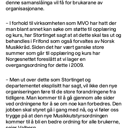
denne samanslåinga vil få for brukarane av
organisasjonane.
– I forhold til virksomheten som MVO har hatt der
man blant annet kan søke om støtte til opplæring
og kurs, har Stortinget sagt at at dette skal tas ut og
behandles i Frifond som også forvaltes av Norsk
Musikkråd. Siden det har vært ganske store
summer som går til opplæring og kurs har
Norgesnettet foreslått at vi lager en
overgangsordning for dette i 2009.
– Men ut over dette som Stortinget og
departementet eksplisitt har sagt,
vil ikke den nye
organiseringen føre til de store forandringene fra
tidligere. Man kommer til å gå gjennom alle sider
ved ordningene for å se om noe kan forbedres. Den
jobben skal styret gå i gang med nå, og vi føler oss
trygge på at den nye Musikkutstyrsordningen
kommer til å bli en bedre ordning for alle brukerne,
seier Valberg.