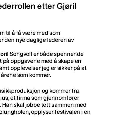
errollen etter Gjøril
 til å få være med som
sier den nye daglige lederen av
Gjøril Songvoll er både spennende
fatt på oppgavene med å skape en
amt opplevelser jeg er sikker på at
v i årene som kommer.
sikkproduksjon og kommer fra
sius, et firma som gjennomfører
r. Han skal jobbe tett sammen med
olungholen, opplyser festivalen i en