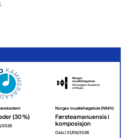
.
erakademi
Norges musikkhøgskole (NMH)
Tr
eder (30 %)
Førsteamanuensis i
Da
komposisjon
09/2026
Tr
Oslo | 01/09/2026