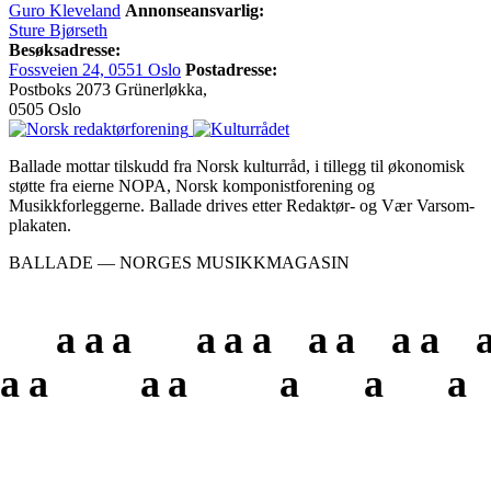
Guro Kleveland
Annonseansvarlig:
Sture Bjørseth
Besøksadresse:
Fossveien 24, 0551 Oslo
Postadresse:
Postboks 2073 Grünerløkka,
0505 Oslo
Ballade mottar tilskudd fra Norsk kulturråd, i tillegg til økonomisk
støtte fra eierne NOPA, Norsk komponistforening og
Musikkforleggerne. Ballade drives etter Redaktør- og Vær Varsom-
plakaten.
BALLADE — NORGES MUSIKKMAGASIN
a
a
a
a
a
a
a
a
a
a
a
a
a
a
a
a
a