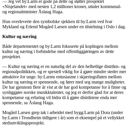
— Jeg vet by:Larm er gode på dette og støtter prosjektet
«Nisjelandet» med nesten 1,2 millioner kroner, uttaler kommunal-
og regionalminister Åslaug Haga.
Hun overleverte den symbolske sjekken til by:Larm ved Ivar
Mykland og Erlend Mogård Larsen under en tilstelning i Oslo i dag.
Kultur og næring
Både departementet og by:Larm fokuserte på koplingen mellom
kultur og næring i forbindelse med offentliggjøringen av dette
prosjektet.
— Kultur og næring er en naturlig del av den helhetlige distrikts- og
regionalpolitikken, og er spesielt viktig for å gjøre mindre steder mer
attraktive for unge. by:Larms entusiasme i skjæringsflaten mellom
kultur og næring er spennende, og fører med seg mange muligheter.
De har gjennom flere år vist at de har god kompetanse for å finne og
synliggjøre norske musikktalenter, og jeg er derfor glad for at deres
kompetanse og erfaring vil bidra til å gjøre distriktene enda mer
spennende, sa Åslaug Haga.
Mogård Larsen grep tak i arbeidet med bygg:Larm på Dora (under
by:Larm i Trondheim tidligere i år) som et eksempel på et vellykket
stedsutviklingsprosjekt.