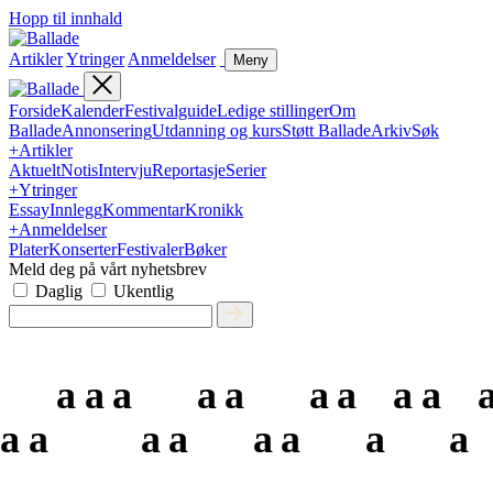
Hopp til innhald
Artikler
Ytringer
Anmeldelser
Meny
Forside
Kalender
Festivalguide
Ledige stillinger
Om
Ballade
Annonsering
Utdanning og kurs
Støtt Ballade
Arkiv
Søk
+
Artikler
Aktuelt
Notis
Intervju
Reportasje
Serier
+
Ytringer
Essay
Innlegg
Kommentar
Kronikk
+
Anmeldelser
Plater
Konserter
Festivaler
Bøker
Meld deg på vårt nyhetsbrev
Daglig
Ukentlig
a
a
a
a
a
a
a
a
a
a
a
a
a
a
a
a
a