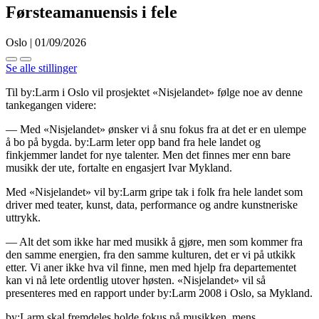
Førsteamanuensis i fele
Oslo | 01/09/2026
Se alle stillinger
Til by:Larm i Oslo vil prosjektet «Nisjelandet» følge noe av denne
tankegangen videre:
— Med «Nisjelandet» ønsker vi å snu fokus fra at det er en ulempe
å bo på bygda. by:Larm leter opp band fra hele landet og
finkjemmer landet for nye talenter. Men det finnes mer enn bare
musikk der ute, fortalte en engasjert Ivar Mykland.
Med «Nisjelandet» vil by:Larm gripe tak i folk fra hele landet som
driver med teater, kunst, data, performance og andre kunstneriske
uttrykk.
— Alt det som ikke har med musikk å gjøre, men som kommer fra
den samme energien, fra den samme kulturen, det er vi på utkikk
etter. Vi aner ikke hva vil finne, men med hjelp fra departementet
kan vi nå lete ordentlig utover høsten. «Nisjelandet» vil så
presenteres med en rapport under by:Larm 2008 i Oslo, sa Mykland.
by:Larm skal fremdeles holde fokus på musikken, mens