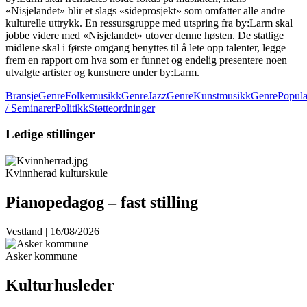
«Nisjelandet» blir et slags «sideprosjekt» som omfatter alle andre
kulturelle uttrykk. En ressursgruppe med utspring fra by:Larm skal
jobbe videre med «Nisjelandet» utover denne høsten. De statlige
midlene skal i første omgang benyttes til å lete opp talenter, legge
frem en rapport om hva som er funnet og endelig presentere noen
utvalgte artister og kunstnere under by:Larm.
Bransje
GenreFolkemusikk
GenreJazz
GenreKunstmusikk
GenrePopul
/ Seminarer
Politikk
Støtteordninger
Ledige stillinger
Kvinnherad kulturskule
Pianopedagog – fast stilling
Vestland | 16/08/2026
Asker kommune
Kulturhusleder