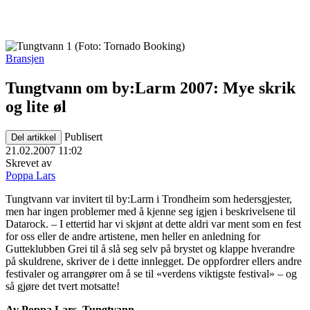
Bransjen
Tungtvann om by:Larm 2007: Mye skrik
og lite øl
Publisert
Del artikkel
21.02.2007 11:02
Skrevet av
Poppa Lars
Tungtvann var invitert til by:Larm i Trondheim som hedersgjester,
men har ingen problemer med å kjenne seg igjen i beskrivelsene til
Datarock. – I ettertid har vi skjønt at dette aldri var ment som en fest
for oss eller de andre artistene, men heller en anledning for
Gutteklubben Grei til å slå seg selv på brystet og klappe hverandre
på skuldrene, skriver de i dette innlegget. De oppfordrer ellers andre
festivaler og arrangører om å se til «verdens viktigste festival» – og
så gjøre det tvert motsatte!
Av Poppa Lars, Tungtvann