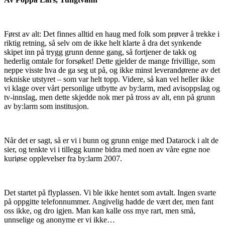
Først av alt: Det finnes alltid en haug med folk som prøver å trekke i
riktig retning, så selv om de ikke helt klarte å dra det synkende
skipet inn på trygg grunn denne gang, så fortjener de takk og
hederlig omtale for forsøket! Dette gjelder de mange frivillige, som
neppe visste hva de ga seg ut på, og ikke minst leverandørene av det
tekniske utstyret – som var helt topp. Videre, så kan vel heller ikke
vi klage over vårt personlige utbytte av by:larm, med avisoppslag og
tv-innslag, men dette skjedde nok mer på tross av alt, enn på grunn
av by:larm som institusjon.
Når det er sagt, så er vi i bunn og grunn enige med Datarock i alt de
sier, og tenkte vi i tillegg kunne bidra med noen av våre egne noe
kuriøse opplevelser fra by:larm 2007.
Det startet på flyplassen. Vi ble ikke hentet som avtalt. Ingen svarte
på oppgitte telefonnummer. Angivelig hadde de vært der, men fant
oss ikke, og dro igjen. Man kan kalle oss mye rart, men små,
unnselige og anonyme er vi ikke…