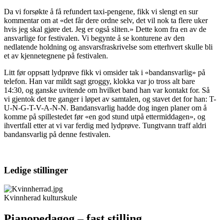
Da vi forsøkte å få refundert taxi-pengene, fikk vi slengt en sur
kommentar om at «det får dere ordne selv, det vil nok ta flere uker
hvis jeg skal gjøre det. Jeg er også sliten.» Dette kom fra en av de
ansvarlige for festivalen. Vi begynte å se konturene av den
nedlatende holdning og ansvarsfraskrivelse som etterhvert skulle bli
et av kjennetegnene på festivalen.
Litt før oppsatt lydprøve fikk vi omsider tak i «bandansvarlig» på
telefon. Han var mildt sagt groggy, klokka var jo tross alt bare
14:30, og ganske uvitende om hvilket band han var kontakt for. Så
vi gjentok det tre ganger i løpet av samtalen, og stavet det for han: T-
U-N-G-T-V-A-N-N. Bandansvarlig hadde dog ingen planer om å
komme på spillestedet før «en god stund utpå ettermiddagen», og
ihvertfall etter at vi var ferdig med lydprøve. Tungtvann traff aldri
bandansvarlig på denne festivalen.
Ledige stillinger
Kvinnherad kulturskule
Pianopedagog – fast stilling