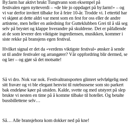
By:larm har aktivt brukt Tungtvann som eksempel på
festivalen egen nytteverdi – «de ble jo oppdaget på by:larm!» – og
vi var derfor invitert tilbake for å feire 10-år. Trodde vi. I ettertid har
vi skjønt at dette aldri var ment som en fest for oss eller de andre
artistene, men heller en anledning for Gutteklubben Grei til å slå seg
selv på brystet og klappe hverandre på skuldrene. Det er påfallende
at de som leverer den viktigste ingrediensen, musikken, kommer i
siste rekke på bransjens egen festival.
Hvilket signal er det da «verdens viktigste festival» ønsker å sende
ut til andre festivaler og arrangører? Vår oppfordring blir dermed, se
og lær – og gjør så det motsatte!
Så vi dro. Nok var nok. Festivaltransporten glimret selvfølgelig med
sitt fravær og vi ble elegant henvist til rutebussene som sto parkert
bak endeløse køer på utsiden. Kalde, svette og med utstyret på slep
brukte vi nesten en time på å komme tilbake til hotellet. Og betalte
bussbillettene selv…
Så… Alle bransjehora kom dokker ned på kne!