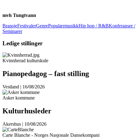
mvh Tungtvann
Bransje
Festivaler
GenrePopulærmusikkHip hop / R&B
Konferanser /
Seminarer
Ledige stillinger
Kvinnherad kulturskule
Pianopedagog – fast stilling
Vestland | 16/08/2026
Asker kommune
Kulturhusleder
Akershus | 10/08/2026
Carte Blanche - Norges Nasjonale Dansekompani