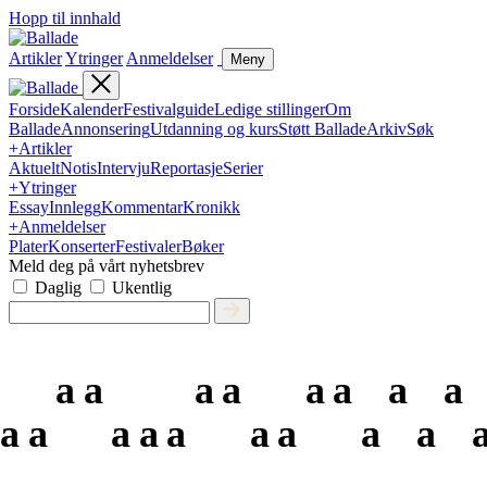
Hopp til innhald
Artikler
Ytringer
Anmeldelser
Meny
Forside
Kalender
Festivalguide
Ledige stillinger
Om
Ballade
Annonsering
Utdanning og kurs
Støtt Ballade
Arkiv
Søk
+
Artikler
Aktuelt
Notis
Intervju
Reportasje
Serier
+
Ytringer
Essay
Innlegg
Kommentar
Kronikk
+
Anmeldelser
Plater
Konserter
Festivaler
Bøker
Meld deg på vårt nyhetsbrev
Daglig
Ukentlig
a
a
a
a
a
a
a
a
a
a
a
a
a
a
a
a
a