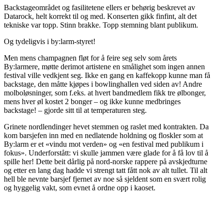
Backstageområdet og fasilitetene ellers er behørig beskrevet av
Datarock, helt korrekt til og med. Konserten gikk finfint, alt det
tekniske var topp. Stinn brakke. Topp stemning blant publikum.
Og tydeligvis i by:larm-styret!
Men mens champagnen fløt for å feire seg selv som årets
By:larmere, møtte derimot artistene en smålighet som ingen annen
festival ville vedkjent seg. Ikke en gang en kaffekopp kunne man få
backstage, den måtte kjøpes i bowlinghallen ved siden av! Andre
molboløsninger, som f.eks. at hvert bandmedlem fikk tre ølbonger,
mens hver øl kostet 2 bonger – og ikke kunne medbringes
backstage! – gjorde sitt til at temperaturen steg.
Grinete nordlendinger hevet stemmen og raslet med kontrakten. Da
kom barsjefen inn med en nedlatende holdning og floskler som at
By:larm er et «vindu mot verden» og «en festival med publikum i
fokus». Underforstått: vi skulle jammen være glade for å få lov til å
spille her! Dette beit dårlig på nord-norske rappere på avskjedturne
og etter en lang dag hadde vi strengt tatt fått nok av alt tullet. Til alt
hell ble nevnte barsjef fjernet av noe så sjeldent som en svært rolig
og hyggelig vakt, som evnet å ordne opp i kaoset.