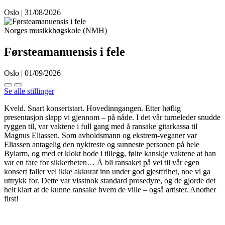
Oslo | 31/08/2026
Norges musikkhøgskole (NMH)
Førsteamanuensis i fele
Oslo | 01/09/2026
Se alle stillinger
Kveld. Snart konsertstart. Hovedinngangen. Etter høflig
presentasjon slapp vi gjennom – på nåde. I det vår turneleder snudde
ryggen til, var vaktene i full gang med å ransake gitarkassa til
Magnus Eliassen. Som avholdsmann og ekstrem-veganer var
Eliassen antagelig den nyktreste og sunneste personen på hele
Bylarm, og med et klokt hode i tillegg, følte kanskje vaktene at han
var en fare for sikkerheten… Å bli ransaket på vei til vår egen
konsert faller vel ikke akkurat inn under god gjestfrihet, noe vi ga
uttrykk for. Dette var visstnok standard prosedyre, og de gjorde det
helt klart at de kunne ransake hvem de ville – også artister. Another
first!