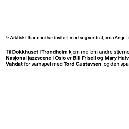
Arktisk filharmoni har invitert med seg verdsstjerna Angeli
Til
Dokkhuset i Trondheim
kjem mellom andre stjern
Nasjonal jazzscene i Oslo
er
Bill Frisell og Mary Hal
Vahdat
for samspel med
Tord Gustavsen
, og den sp