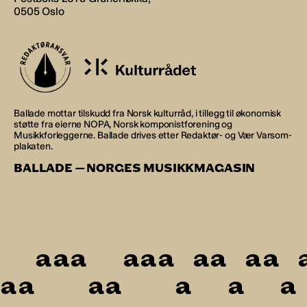
0505 Oslo
Ballade mottar tilskudd fra Norsk kulturråd, i tillegg til økonomisk
støtte fra eierne NOPA, Norsk komponistforening og
Musikkforleggerne. Ballade drives etter Redaktør- og Vær Varsom-
plakaten.
BALLADE — NORGES MUSIKKMAGASIN
a
a
a
a
a
a
a
a
a
a
a
a
a
a
a
a
a