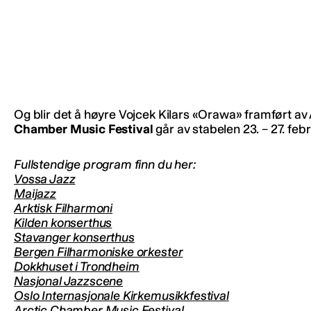
Og blir det å høyre Vojcek Kilars «Orawa» framført av 
Chamber Music Festival
går av stabelen 23. – 27. febr
Fullstendige program finn du her:
Vossa Jazz
Maijazz
Arktisk Filharmoni
Kilden konserthus
Stavanger konserthus
Bergen Filharmoniske orkester
Dokkhuset i Trondheim
Nasjonal Jazzscene
Oslo Internasjonale Kirkemusikkfestival
Arctic Chamber Music Festival