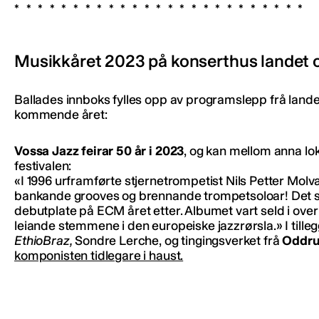
Musikkåret 2023 på konserthus landet o
Ballades innboks fylles opp av programslepp frå lande
kommende året:
Vossa Jazz feirar 50 år i 2023
, og kan mellom anna l
festivalen:
«I 1996 urframførte stjernetrompetist Nils Petter Mol
bankande grooves og brennande trompetsoloar! Det st
debutplate på ECM året etter. Albumet vart seld i ove
leiande stemmene i den europeiske jazzrørsla.» I tille
EthioBraz,
Sondre Lerche, og tingingsverket frå
Oddrun
komponisten tidlegare i haust.