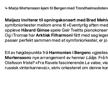
Marja Mortensson kjem til Bergen med Trondheimsolisten
Maijazz inviterer til opningskonsert med
Brad Mehld
symfoniorkester mellom anna til «Eventyrlig aften me
oppleve
Håvard Gimse
spele Geir Tveitts pianokonser
Og i Tromsø har
Arktisk Filharmoni
fått med seg leg
passer perfekt sammen med et symfoniorkester, er jo a
Eit av høgdepunkta frå
Harmonien i Bergen
s «gjestes
Mortensson
s nye arrangement av hennar
Lååje.
Frå 
Olafsson friste? «Fra Ravels fascinerende
La valse
, vi
russisk vinterkarneval.», skriv orkesteret om denne ko