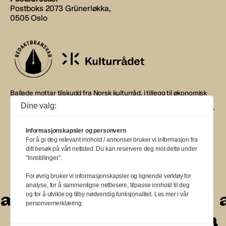
Postboks 2073 Grünerløkka,
0505 Oslo
Ballade mottar tilskudd fra Norsk kulturråd, i tillegg til økonomisk
støtte fra eierne NOPA, Norsk komponistforening og
Dine valg:
Musikkforleggerne. Ballade drives etter Redaktør- og Vær Varsom-
plakaten.
Informasjonskapsler og personvern
BALLADE — NORGES MUSIKKMAGASIN
For å gi deg relevant innhold / annonser bruker vi informasjon fra
ditt besøk på vårt nettsted. Du kan reservere deg mot dette under
"Innstillinger".
For øvrig bruker vi informasjonskapsler og lignende verktøy for
analyse, for å sammenligne nettlesere, tilpasse innhold til deg
a
a
a
a
a
a
a
a
a
og for å utvikle og tilby nødvendig funksjonalitet. Les mer i vår
personvernerklæring.
a
a
a
a
a
a
a
a