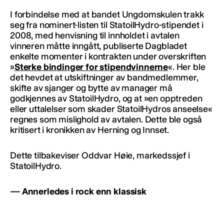
I forbindelse med at bandet Ungdomskulen trakk
seg fra nominert-listen til StatoilHydro-stipendet i
2008, med henvisning til innholdet i avtalen
vinneren måtte inngått, publiserte Dagbladet
enkelte momenter i kontrakten under overskriften
»
Sterke bindinger for stipendvinnerne
«. Her ble
det hevdet at utskiftninger av bandmedlemmer,
skifte av sjanger og bytte av manager må
godkjennes av StatoilHydro, og at »en opptreden
eller uttalelser som skader StatoilHydros anseelse«
regnes som mislighold av avtalen. Dette ble også
kritisert i kronikken av Herning og Innset.
Dette tilbakeviser Oddvar Høie, markedssjef i
StatoilHydro.
— Annerledes i rock enn klassisk