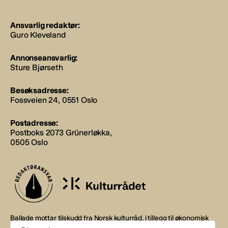
Ansvarlig redaktør:
Guro Kleveland
Annonseansvarlig:
Sture Bjørseth
Besøksadresse:
Fossveien 24, 0551 Oslo
Postadresse:
Postboks 2073 Grünerløkka,
0505 Oslo
Ballade mottar tilskudd fra Norsk kulturråd, i tillegg til økonomisk
støtte fra eierne NOPA, Norsk komponistforening og