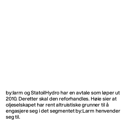
by:larm og StatoilHydro har en avtale som løper ut
2010. Deretter skal den reforhandles. Høie sier at
oljeselskapet har rent altruistiske grunner til å
engasjere seg i det segmentet by:Larm henvender
seg til.