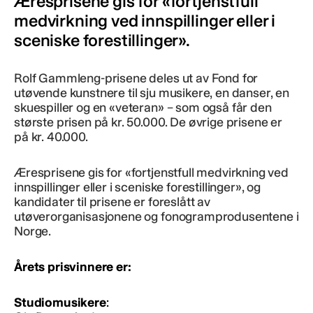
Æresprisene gis for «fortjenstfull
medvirkning ved innspillinger eller i
sceniske forestillinger».
Rolf Gammleng-prisene deles ut av Fond for
utøvende kunstnere til sju musikere, en danser, en
skuespiller og en «veteran» – som også får den
største prisen på kr. 50.000. De øvrige prisene er
på kr. 40.000.
Æresprisene gis for «fortjenstfull medvirkning ved
innspillinger eller i sceniske forestillinger», og
kandidater til prisene er foreslått av
utøverorganisasjonene og fonogramprodusentene i
Norge.
Årets prisvinnere er:
Studiomusikere
: