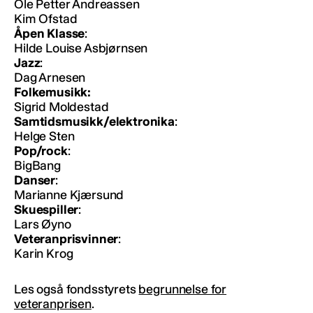
Ole Petter Andreassen
Kim Ofstad
Åpen Klasse
:
Hilde Louise Asbjørnsen
Jazz
:
Dag Arnesen
Folkemusikk:
Sigrid Moldestad
Samtidsmusikk/elektronika
:
Helge Sten
Pop/rock
:
BigBang
Danser
:
Marianne Kjærsund
Skuespiller
:
Lars Øyno
Veteranprisvinner
:
Karin Krog
Les også fondsstyrets
begrunnelse for
veteranprisen
.