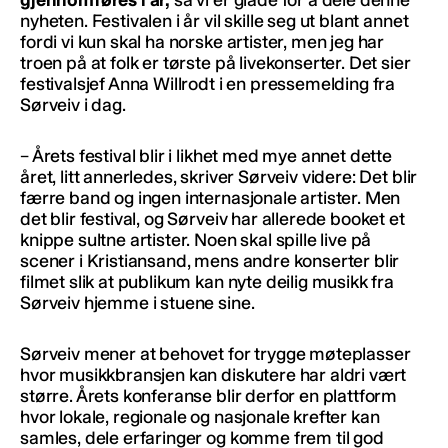
gjennomføres i år,
så vi er glade for å dele denne
nyheten. Festivalen i år vil skille seg ut blant annet
fordi vi kun skal ha norske artister, men jeg har
troen på at folk er tørste på livekonserter. Det sier
festivalsjef Anna Willrodt i en pressemelding fra
Sørveiv i dag.
– Årets festival blir i likhet med mye annet dette
året, litt annerledes, skriver Sørveiv videre: Det blir
færre band og ingen internasjonale artister. Men
det blir festival, og Sørveiv har allerede booket et
knippe sultne artister. Noen skal spille live på
scener i Kristiansand, mens andre konserter blir
filmet slik at publikum kan nyte deilig musikk fra
Sørveiv hjemme i stuene sine.
Sørveiv mener at behovet for trygge møteplasser
hvor musikkbransjen kan diskutere har aldri vært
større. Årets konferanse blir derfor en plattform
hvor lokale, regionale og nasjonale krefter kan
samles, dele erfaringer og komme frem til god