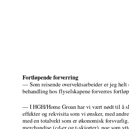
Fortløpende forverring
— Som reisende overvektsarbeider er jeg helt 
behandling hos flyselskapene forverres fortløpe
— I HGH/Home Groan har vi vært nødt til å sl
effekter og rekvisita som vi ønsker, med andre 
med en totalvekt som er økonomisk forsvarlig. 
merchandise (cd-er og t-skjorter), noe som ytte