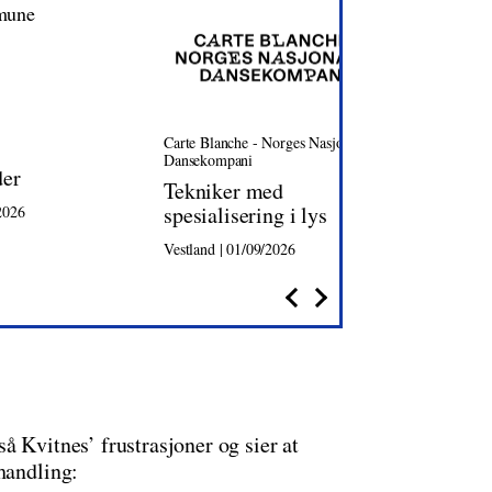
Carte Blanche - Norges Nasjonale
Oslo Ka
Dansekompani
der
Dagli
Tekniker med
spesialisering i lys
2026
Oslo | 0
Vestland | 01/09/2026
å Kvitnes’ frustrasjoner og sier at
handling: