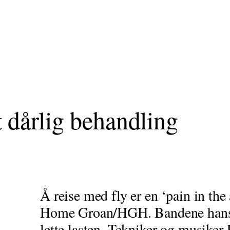
t dårlig behandling
Å reise med fly er en ‘pain in the
Home Groan/HGH. Bandene hans t
lette lasten. Tekniker og musiker 