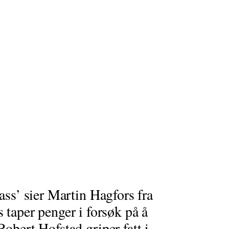
 ass’ sier Martin Hagfors fra
aper penger i forsøk på å
Robert Hofstad griper fatt i