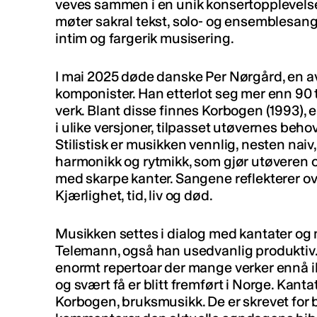
veves sammen i en unik konsertopplevelse
møter sakral tekst, solo- og ensemblesang 
intim og fargerik musisering.
I mai 2025 døde danske Per Nørgård, en 
komponister. Han etterlot seg mer enn 90 
verk. Blant disse finnes Korbogen (1993), 
i ulike versjoner, tilpasset utøvernes b
Stilistisk er musikken vennlig, nesten nai
harmonikk og rytmikk, som gjør utøveren o
med skarpe kanter. Sangene reflekterer 
Kjærlighet, tid, liv og død.
Musikken settes i dialog med kantater og 
Telemann, også han usedvanlig produktiv. 
enormt repertoar der mange verker ennå ik
og svært få er blitt fremført i Norge. Kant
Korbogen, bruksmusikk. De er skrevet for 