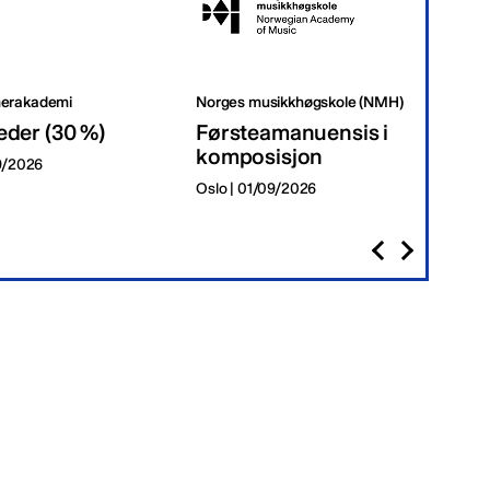
erakademi
Norges musikkhøgskole (NMH)
Tr
eder (30 %)
Førsteamanuensis i
Da
komposisjon
09/2026
Tr
Oslo | 01/09/2026