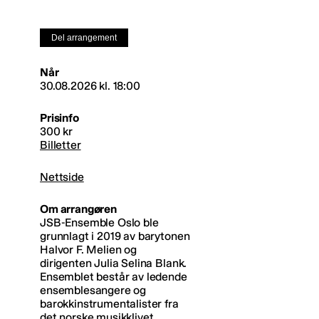
Del arrangement
Når
30.08.2026 kl. 18:00
Prisinfo
300 kr
Billetter
Nettside
Om arrangøren
JSB-Ensemble Oslo ble
grunnlagt i 2019 av barytonen
Halvor F. Melien og
dirigenten Julia Selina Blank.
Ensemblet består av ledende
ensemblesangere og
barokkinstrumentalister fra
det norske musikklivet.