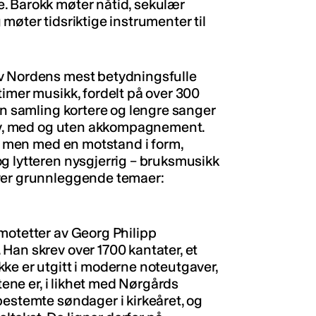
. Barokk møter nåtid, sekulær
møter tidsriktige instrumenter til
av Nordens mest betydningsfulle
timer musikk, fordelt på over 300
en samling kortere og lengre sanger
ehov, med og uten akkompagnement.
v, men med en motstand i form,
g lytteren nysgjerrig – bruksmusikk
over grunnleggende temaer:
motetter av Georg Philipp
Han skrev over 1700 kantater, et
ke er utgitt i moderne noteutgaver,
atene er, i likhet med Nørgårds
bestemte søndager i kirkeåret, og