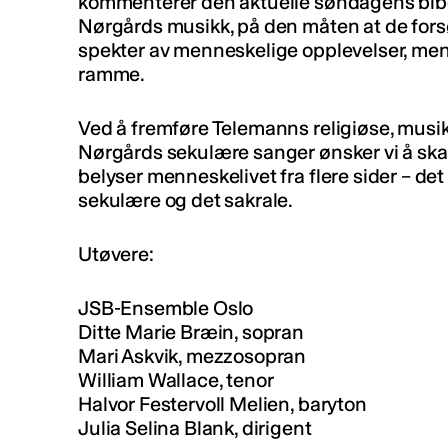
kommenterer den aktuelle søndagens bibel
Nørgårds musikk, på den måten at de forsøk
spekter av menneskelige opplevelser, men 
ramme.
Ved å fremføre Telemanns religiøse, musik
Nørgårds sekulære sanger ønsker vi å sk
belyser menneskelivet fra flere sider – de
sekulære og det sakrale.
Utøvere:
JSB-Ensemble Oslo
Ditte Marie Bræin, sopran
Mari Askvik, mezzosopran
William Wallace, tenor
Halvor Festervoll Melien, baryton
Julia Selina Blank, dirigent