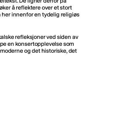
tekst. De ligner derfor på
er å reflektere over et stort
her innenfor en tydelig religiøs
alske refleksjoner ved siden av
ape en konsertopplevelse som
t moderne og det historiske, det