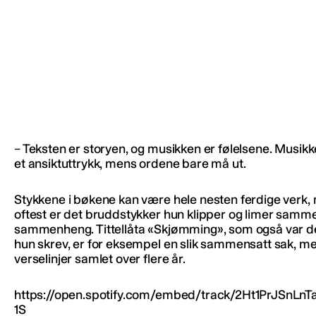
– Teksten er storyen, og musikken er følelsene. Musik
et ansiktuttrykk, mens ordene bare må ut.
Stykkene i bøkene kan være hele nesten ferdige verk,
oftest er det bruddstykker hun klipper og limer sammen
sammenheng. Tittellåta «Skjømming», som også var de
hun skrev, er for eksempel en slik sammensatt sak, m
verselinjer samlet over flere år.
https://open.spotify.com/embed/track/2Ht1PrJSnLn
1S