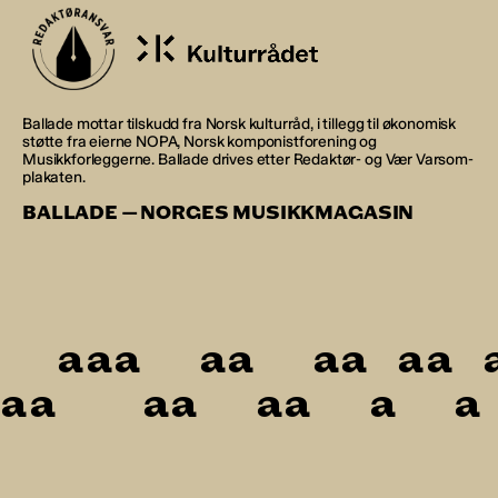
Ballade mottar tilskudd fra Norsk kulturråd, i tillegg til økonomisk
støtte fra eierne NOPA, Norsk komponistforening og
Musikkforleggerne. Ballade drives etter Redaktør- og Vær Varsom-
plakaten.
BALLADE — NORGES MUSIKKMAGASIN
a
a
a
a
a
a
a
a
a
a
a
a
a
a
a
a
a