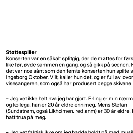
Støttespiller
Konserten var en såkalt splitgig, der de møttes for før
like før, øvde sammen en gang, og så gikk på scenen. 
det var noe sånt som den femte konserten hun spilte
Ingeborg Oktober. Vilt, kaller hun det, og er full av lov
visesangeren, som også har produsert begge skivene
– Jeg vet ikke helt hva jeg har gjort. Erling er min næ
og kollega, han er 20 år eldre enn meg. Mens Stefan
(Sundstrøm, også Likholmen. red.anm) er 30 år eldre.
hatt trua på meg.
– Jeg vet faktisk ikke om jeg hadde holdt på med musi