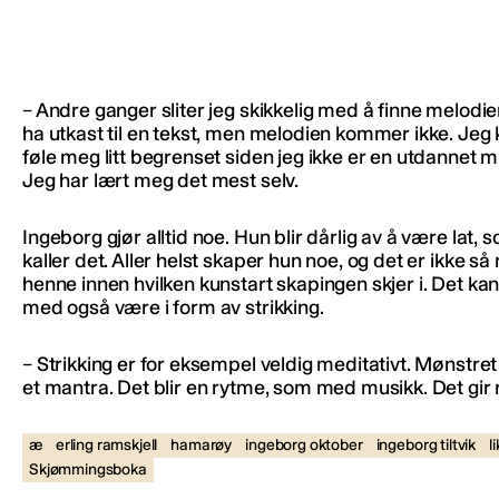
– Andre ganger sliter jeg skikkelig med å finne melodie
ha utkast til en tekst, men melodien kommer ikke. Jeg 
føle meg litt begrenset siden jeg ikke er en utdannet m
Jeg har lært meg det mest selv.
Ingeborg gjør alltid noe. Hun blir dårlig av å være lat,
kaller det. Aller helst skaper hun noe, og det er ikke så
henne innen hvilken kunstart skapingen skjer i. Det kan 
med også være i form av strikking.
– Strikking er for eksempel veldig meditativt. Mønstret
et mantra. Det blir en rytme, som med musikk. Det gir 
æ
erling ramskjell
hamarøy
ingeborg oktober
ingeborg tiltvik
l
Skjømmingsboka