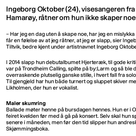
Ingeborg Oktober (24), visesangeren fra
Hamarøy, råtner om hun ikke skaper noe
– Har jeg en dag uten å skape noe, har jeg en mislykka
får en følelse av at jeg råtner, at jeg er slapp, sier Inge
Tiltvik, bedre kjent under artistnavnet Ingeborg Oktobe
I 2014 slapp hun debutalbumet Hjerteræk, til gode kriti
var på Trondheim Calling, spilte på by:Larm og så ble 
overraskende plutselig ganske stille, i hvert fall fra solo
Til gjengjeld har hun både turnert og sluppet skiver 
Likholmen, der hun er vokalist.
Maler skumring
Ballade møter henne på bursdagen hennes. Hun er i O
feiret kvelden før med å gå på konsert. Selv skal hun sp
senere i måneden, men før den tid slipper hun andresk
Skjømmingsboka.