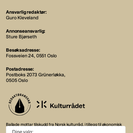
Ansvarlig redaktør:
Guro Kleveland
Annonseansvarlig:
Sture Bjørseth
Besøksadresse:
Fossveien 24, 0551 Oslo
Postadresse:
Postboks 2073 Grünerløkka,
0505 Oslo
Ballade mottar tilskudd fra Norsk kulturråd, i tillegg til økonomisk
støtte fra eierne NOPA, Norsk komponistforening og
Dine valg: