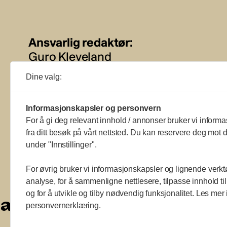
Ansvarlig redaktør:
Guro Kleveland
Dine valg:
Annonseansvarlig:
Sture Bjørseth
Informasjonskapsler og personvern
For å gi deg relevant innhold / annonser bruker vi informa
fra ditt besøk på vårt nettsted. Du kan reservere deg mot d
under "Innstillinger".
For øvrig bruker vi informasjonskapsler og lignende verkt
analyse, for å sammenligne nettlesere, tilpasse innhold ti
og for å utvikle og tilby nødvendig funksjonalitet. Les mer 
a
a
a
a
a
a
a
a
personvernerklæring.
a
a
a
a
a
a
a
a
a