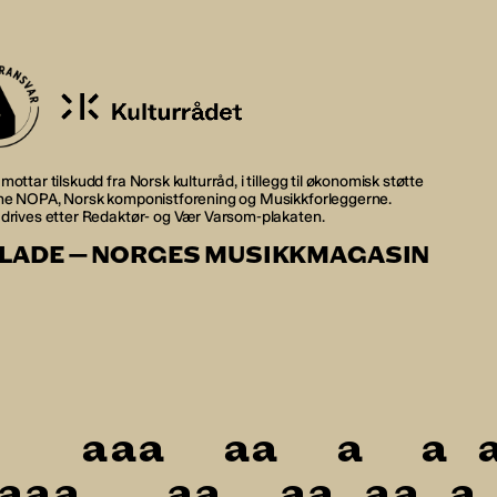
mottar tilskudd fra Norsk kulturråd, i tillegg til økonomisk støtte
rne NOPA, Norsk komponistforening og Musikkforleggerne.
 drives etter Redaktør- og Vær Varsom-plakaten.
LADE — NORGES MUSIKKMAGASIN
a
a
a
a
a
a
a
a
a
a
a
a
a
a
a
a
a