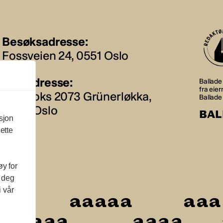
Besøksadresse:
Fossveien 24, 0551 Oslo
Postadresse:
Ballade 
fra eie
Postboks 2073 Grünerløkka,
Ballade
0505 Oslo
BAL
sjon
ette
øy for
l deg
i vår
a
a
a
a
a
a
a
a
a
a
a
a
a
a
a
a
a
a