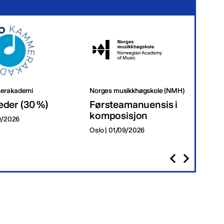
erakademi
Norges musikkhøgskole (NMH)
Tr
eder (30 %)
Førsteamanuensis i
Da
komposisjon
09/2026
Tr
Oslo | 01/09/2026