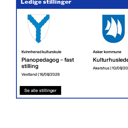
Ledige stillinger
Kvinnherad kulturskule
Asker kommune
Pianopedagog – fast
Kulturhusled
stilling
Akershus | 10/08/2
Vestland | 16/08/2026
Se alle stillinger