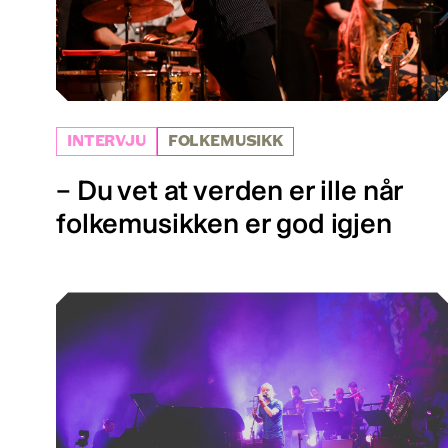
INTERVJU
FOLKEMUSIKK
– Du vet at verden er ille når
folkemusikken er god igjen