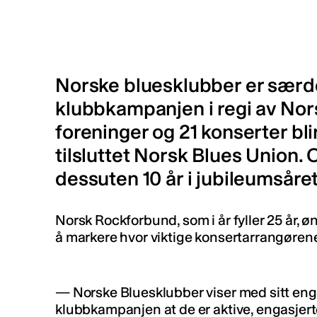
Norske bluesklubber er særde
klubbkampanjen i regi av Nor
foreninger og 21 konserter bli
tilsluttet Norsk Blues Union. 
dessuten 10 år i jubileumsåre
Norsk Rockforbund, som i år fyller 25 år,
å markere hvor viktige konsertarrangørene
— Norske Bluesklubber viser med sitt eng
klubbkampanjen at de er aktive, engasjer