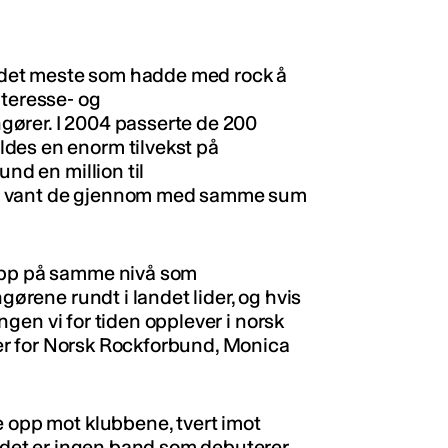
.
te det meste som hadde med rock å
nteresse- og
ører. I 2004 passerte de 200
des en enorm tilvekst på
und en million til
07 vant de gjennom med samme sum
 opp på samme nivå som
gørene rundt i landet lider, og hvis
ringen vi for tiden opplever i norsk
eder for Norsk Rockforbund, Monica
e opp mot klubbene, tvert imot
n det er ingen band som debuterer