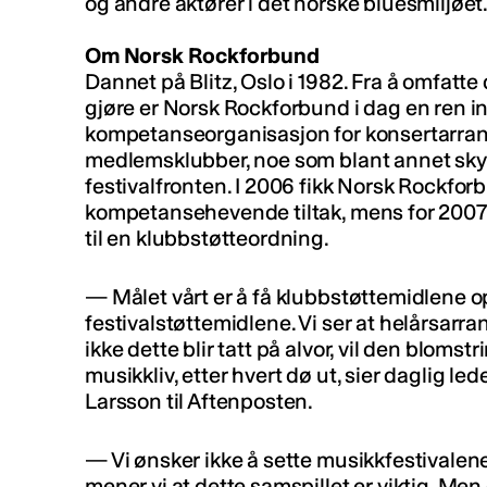
og andre aktører i det norske bluesmiljøet
Om Norsk Rockforbund
Dannet på Blitz, Oslo i 1982. Fra å omfat
gjøre er Norsk Rockforbund i dag en ren i
kompetanseorganisasjon for konsertarrang
medlemsklubber, noe som blant annet skyl
festivalfronten. I 2006 fikk Norsk Rockforb
kompetansehevende tiltak, mens for 20
til en klubbstøtteordning.
— Målet vårt er å få klubbstøttemidlene
festivalstøttemidlene. Vi ser at helårsarran
ikke dette blir tatt på alvor, vil den blomst
musikkliv, etter hvert dø ut, sier daglig l
Larsson til Aftenposten.
— Vi ønsker ikke å sette musikkfestivalen
mener vi at dette samspillet er viktig. Me