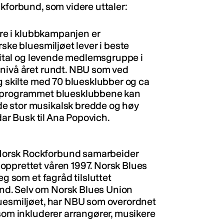
kforbund, som videre uttaler:
gere i klubbkampanjen er
rske bluesmiljøet lever i beste
 vital og levende medlemsgruppe i
snivå året rundt. NBU som ved
g skilte med 70 bluesklubber og ca
rtprogrammet bluesklubbene kan
e stor musikalsk bredde og høy
idar Busk til Ana Popovich.
Norsk Rockforbund samarbeider
opprettet våren 1997. Norsk Blues
eg som et fagråd tilsluttet
d. Selv om Norsk Blues Union
luesmiljøet, har NBU som overordnet
 som inkluderer arrangører, musikere