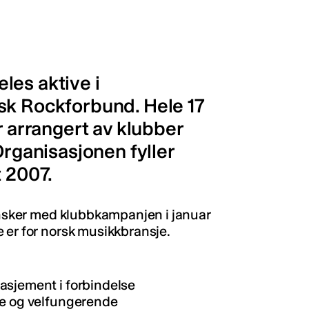
les aktive i
sk Rockforbund. Hele 17
r arrangert av klubber
Organisasjonen fyller
t 2007.
 ønsker med klubbkampanjen i januar
 er for norsk musikkbransje.
asjement i forbindelse
te og velfungerende