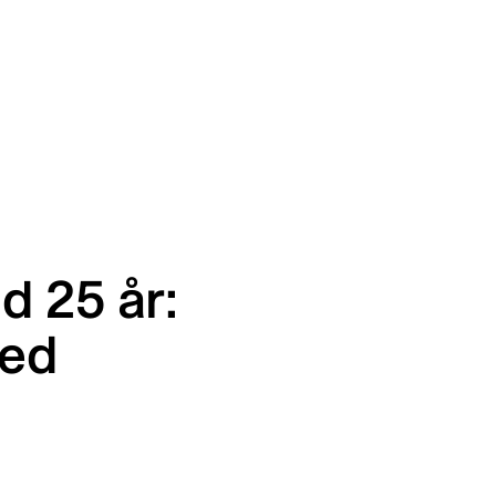
 25 år:
med