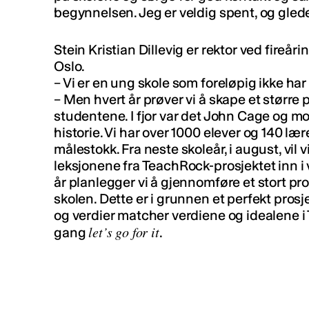
begynnelsen. Jeg er veldig spent, og glede
Stein Kristian Dillevig er rektor ved fire
Oslo.
– Vi er en ung skole som foreløpig ikke har
– Men hvert år prøver vi å skape et større 
studentene. I fjor var det John Cage og mo
historie. Vi har over 1000 elever og 140 læ
målestokk. Fra neste skoleår, i august, vi
leksjonene fra TeachRock-prosjektet inn i
år planlegger vi å gjennomføre et stort pr
skolen. Dette er i grunnen et perfekt prosje
og verdier matcher verdiene og idealene i
let’s go for it
gang
.