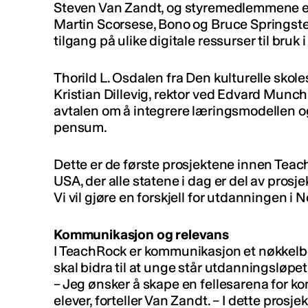
Steven Van Zandt, og styremedlemmene er
Martin Scorsese, Bono og Bruce Springste
tilgang på ulike digitale ressurser til bruk
Thorild L. Osdalen fra Den kulturelle sko
Kristian Dillevig, rektor ved Edvard Munc
avtalen om å integrere læringsmodellen og 
pensum.
Dette er de første prosjektene innen Tea
USA, der alle statene i dag er del av prosjekt
Vi vil gjøre en forskjell for utdanningen i 
Kommunikasjon og relevans
I TeachRock er kommunikasjon et nøkkelb
skal bidra til at unge står utdanningsløpet
– Jeg ønsker å skape en fellesarena for 
elever, forteller Van Zandt. – I dette pros