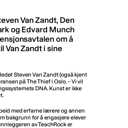
teven Van Zandt, Den
mark og Edvard Munch
tensjonsavtalen om å
l Van Zandt i sine
nledet Steven Van Zandt (også kjent
nsen på The Thief i Oslo. – Vi vil
ningssystemets DNA. Kunst er ikke
t.
beid med erfarne lærere og annen
om bakgrunn for å engasjere elever
runnleggeren av TeachRock er