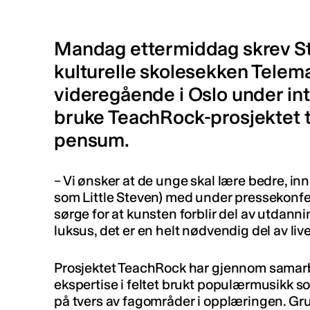
Mandag ettermiddag skrev S
kulturelle skolesekken Tele
videregående i Oslo under in
bruke TeachRock-prosjektet ti
pensum.
– Vi ønsker at de unge skal lære bedre, in
som Little Steven) med under pressekonfera
sørge for at kunsten forblir del av utdan
luksus, det er en helt nødvendig del av live
Prosjektet TeachRock har gjennom samar
ekspertise i feltet brukt populærmusikk s
på tvers av fagområder i opplæringen. G