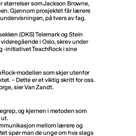
 størrelser som Jackson Browne,
en. Gjennom prosjektet får lærere
 i undervisningen, på tvers av fag.
lesekken (DKS) Telemark og Stein
h videregående i Oslo, skrev under
-initiativet TeachRock i sine
chRock-modellen som skjer utenfor
et. – Dette er et viktig skritt for oss.
Norge, sier Van Zandt.
egrep, og kjernen i metoden som
 ut.
kommunikasjon mellom lærere og
jektet spør man de unge om hva slags