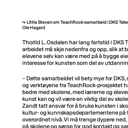
Little Steven om TeachRock-samarbeid i DKS Tel
Ole Hagen)
Thorild L. Osdalen har lang fartstid i DKS 
arbeidet må skje nedenfra og opp, slik at 
elevene selv kan være med på å bygge eie
interesse for kunsten som del av utdanni
– Dette samarbeidet vil bety mye for DKS,
og verktøyene fra TeachRock-prosjektet h
bedre med skolene, med lærerne og elevene
kunst kan og vil være en viktig del av sko
Zandt tatt ansvar for å bruke kunsten i s
kultur- og kunnskapsdepartementene på t
overordnet nivå. Vi må trenge dypere ned,
på skolene og sørge for god kontakt og sa