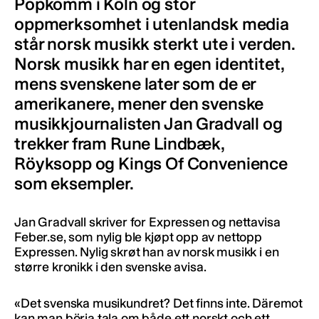
Popkomm i Köln og stor
oppmerksomhet i utenlandsk media
står norsk musikk sterkt ute i verden.
Norsk musikk har en egen identitet,
mens svenskene later som de er
amerikanere, mener den svenske
musikkjournalisten Jan Gradvall og
trekker fram Rune Lindbæk,
Röyksopp og Kings Of Convenience
som eksempler.
Jan Gradvall skriver for Expressen og nettavisa
Feber.se, som nylig ble kjøpt opp av nettopp
Expressen. Nylig skrøt han av norsk musikk i en
større kronikk i den svenske avisa.
«Det svenska musikundret? Det finns inte. Däremot
kan man börja tala om både ett norskt och ett