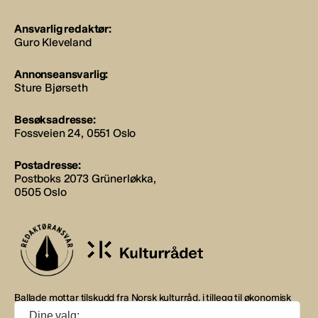
Ansvarlig redaktør:
Guro Kleveland
Annonseansvarlig:
Sture Bjørseth
Besøksadresse:
Fossveien 24, 0551 Oslo
Postadresse:
Postboks 2073 Grünerløkka,
0505 Oslo
Ballade mottar tilskudd fra Norsk kulturråd, i tillegg til økonomisk
støtte fra eierne NOPA, Norsk komponistforening og
Dine valg: