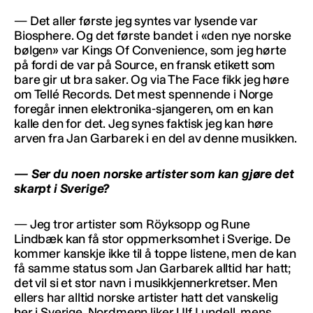
— Det aller første jeg syntes var lysende var
Biosphere. Og det første bandet i «den nye norske
bølgen» var Kings Of Convenience, som jeg hørte
på fordi de var på Source, en fransk etikett som
bare gir ut bra saker. Og via The Face fikk jeg høre
om Tellé Records. Det mest spennende i Norge
foregår innen elektronika-sjangeren, om en kan
kalle den for det. Jeg synes faktisk jeg kan høre
arven fra Jan Garbarek i en del av denne musikken.
— Ser du noen norske artister som kan gjøre det
skarpt i Sverige?
— Jeg tror artister som Röyksopp og Rune
Lindbæk kan få stor oppmerksomhet i Sverige. De
kommer kanskje ikke til å toppe listene, men de kan
få samme status som Jan Garbarek alltid har hatt;
det vil si et stor navn i musikkjennerkretser. Men
ellers har alltid norske artister hatt det vanskelig
her i Sverige. Nordmenn liker Ulf Lundell, mens