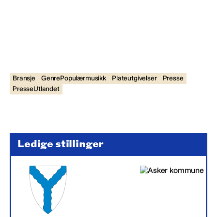
Bransje
GenrePopulærmusikk
Plateutgivelser
Presse
PresseUtlandet
Ledige stillinger