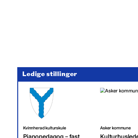
Ledige stillinger
Kvinnherad kulturskule
Asker kommune
Pianopedagog – fast
Kulturhusled