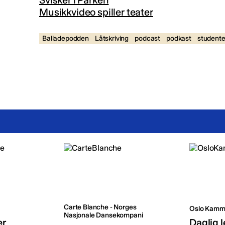
Svisker i Parken
Musikkvideo spiller teater
Balladepodden
Låtskriving
podcast
podkast
studente
Carte Blanche - Norges
Oslo Kamm
Nasjonale Dansekompani
er
Daglig l