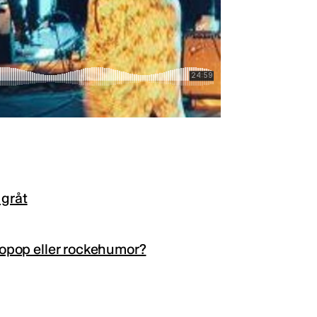
 gråt
tropop eller rockehumor?