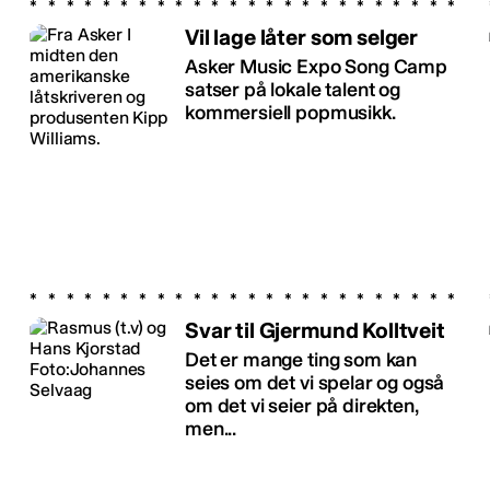
Vil lage låter som selger
Asker Music Expo Song Camp
satser på lokale talent og
kommersiell popmusikk.
Svar til Gjermund Kolltveit
Det er mange ting som kan
seies om det vi spelar og også
om det vi seier på direkten,
men...