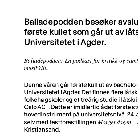
Balladepodden besøker avslut
første kullet som går ut av låt
Universitetet i Agder.
Balladepodden: En podkast for kritikk og samt
musikkliv.
Denne våren går første kull ut av bachelor
Universitetet i Agder. Det finnes flere låts
folkehøgskoler og et treårig studie i låts
Oslo ACT. Dette er imidlertid ådet første 
hovedinstrument på universitetsnivå. 24. a
Morgendagen – 
selv med festforestillingen
Kristiansand.