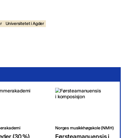
r
Universitetet i Agder
erakademi
Norges musikkhøgskole (NMH)
Tr
eder (30 %)
Førsteamanuensis i
Da