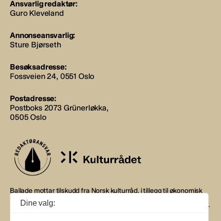
Ansvarlig redaktør:
Guro Kleveland
Annonseansvarlig:
Sture Bjørseth
Besøksadresse:
Fossveien 24, 0551 Oslo
Postadresse:
Postboks 2073 Grünerløkka,
0505 Oslo
Ballade mottar tilskudd fra Norsk kulturråd, i tillegg til økonomisk
støtte fra eierne NOPA, Norsk komponistforening og
Dine valg:
Musikkforleggerne. Ballade drives etter Redaktør- og Vær Varsom-
plakaten.