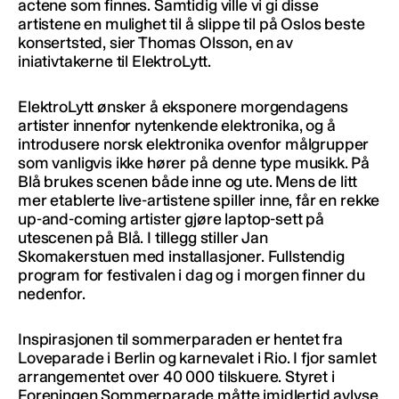
actene som finnes. Samtidig ville vi gi disse
artistene en mulighet til å slippe til på Oslos beste
konsertsted, sier Thomas Olsson, en av
iniativtakerne til ElektroLytt.
ElektroLytt ønsker å eksponere morgendagens
artister innenfor nytenkende elektronika, og å
introdusere norsk elektronika ovenfor målgrupper
som vanligvis ikke hører på denne type musikk. På
Blå brukes scenen både inne og ute. Mens de litt
mer etablerte live-artistene spiller inne, får en rekke
up-and-coming artister gjøre laptop-sett på
utescenen på Blå. I tillegg stiller Jan
Skomakerstuen med installasjoner. Fullstendig
program for festivalen i dag og i morgen finner du
nedenfor.
Inspirasjonen til sommerparaden er hentet fra
Loveparade i Berlin og karnevalet i Rio. I fjor samlet
arrangementet over 40 000 tilskuere. Styret i
Foreningen Sommerparade måtte imidlertid avlyse