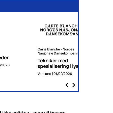
Carte Blanche - Norges
Oslo K
Nasjonale Dansekompani
eder
Dagli
Tekniker med
8/2026
spesialisering i lys
Oslo | 
Vestland | 01/09/2026
t ikke splittes – man vil bevare