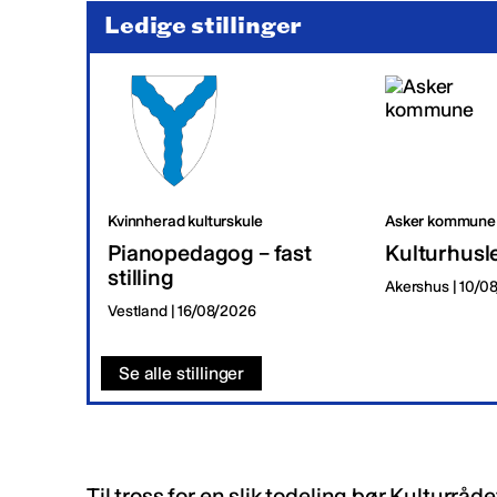
Ledige stillinger
Kvinnherad kulturskule
Asker kommune
Pianopedagog – fast
Kulturhusl
stilling
Akershus | 10/0
Vestland | 16/08/2026
Se alle stillinger
Til tross for en slik todeling bør Kulturråde