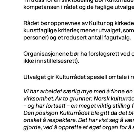
kompetansen i rådet og de faglige utvalg
Rådet bør oppnevnes av Kultur og kirkede
kunstfaglige kriterier, mener utvalget, som
personer) og et redusert antall fagutvalg.
Organisasjonene bør ha forslagsrett ve
ikke innstillelsesrett).
Utvalget gir Kulturrådet spesiell omtale i 
Vi har arbeidet særlig mye med å finne en
virksomhet. Av to grunner: Norsk kulturrå
– og har fortsatt – en meget viktig stilling f
Den posisjon Kulturrådet ble gitt da det ble
ønsket å respektere. Det har vist seg å v
gjorde, ved å opprette et eget organ for å 