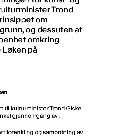
 kulturminister Trond
prinsippet om
 grunn, og dessuten at
 åpenhet omkring
e Løken på
sen
t til kulturminister Trond Giske.
enkel gjennomgang av .
vært forenkling og samordning av