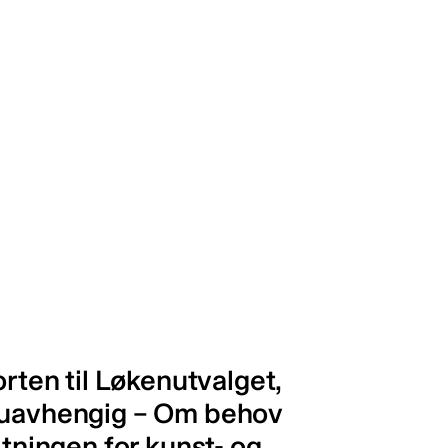
en til Løkenutvalget,
g uavhengig – Om behov
ltningen for kunst- og