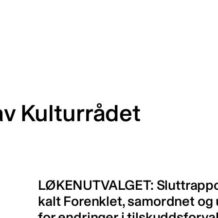
av Kulturrådet
LØKENUTVALGET: Sluttrapport
kalt Forenklet, samordnet o
for endringer i tilskuddsforva