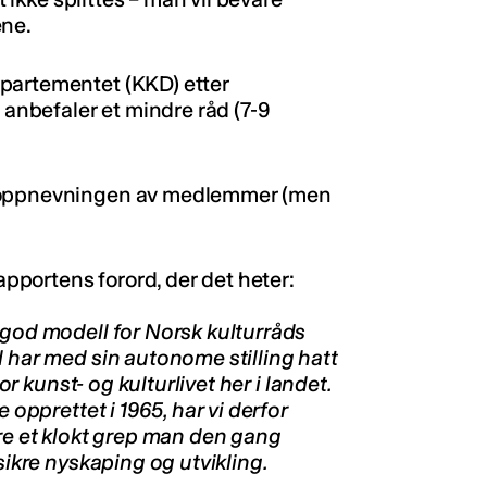
ene.
partementet (KKD) etter
 anbefaler et mindre råd (7-9
d oppnevningen av medlemmer (men
rapportens forord, der det heter:
 god modell for Norsk kulturråds
d har med sin autonome stilling hatt
or kunst- og kulturlivet her i landet.
 opprettet i 1965, har vi derfor
ære et klokt grep man den gang
sikre nyskaping og utvikling.