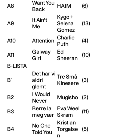
Want You
A8
HAIM
(6)
Back
Kygo +
It Ain’t
A9
Selena
(13)
Me
Gomez
Charlie
A10
Attention
(4)
Puth
Galway
Ed
A11
(10)
Girl
Sheeran
B-LISTA
Det har vi
Tre Små
B1
aldri
(3)
Kinesere
glemt
I Would
B2
Mugisho
(2)
Never
Berre la
Eva Weel
B3
(11)
meg vær
Skram
Kristian
No One
B4
Torgalse
(5)
Told You
n