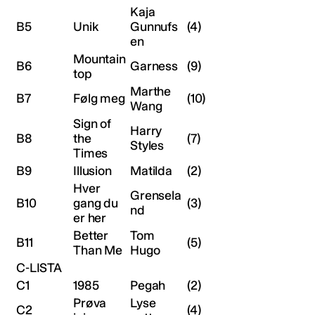
Kaja
B5
Unik
Gunnufs
(4)
en
Mountain
B6
Garness
(9)
top
Marthe
B7
Følg meg
(10)
Wang
Sign of
Harry
B8
the
(7)
Styles
Times
B9
Illusion
Matilda
(2)
Hver
Grensela
B10
gang du
(3)
nd
er her
Better
Tom
B11
(5)
Than Me
Hugo
C-LISTA
C1
1985
Pegah
(2)
Prøva
Lyse
C2
(4)