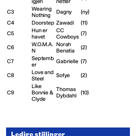
igjen
netter
Wearing
C3
Dagny
(ny)
Nothing
C4
Doorstep
Zawadi
(11)
Hun er
CC
C5
(7)
havet
Cowboys
W.O.M.A.
Norah
C6
(2)
N
Benatia
Septemb
C7
Gabrielle
(7)
er
Love and
C8
Sofye
(2)
Steel
Like
Thomas
C9
Bonnie &
(10)
Dybdahl
Clyde
Ledige stillinger