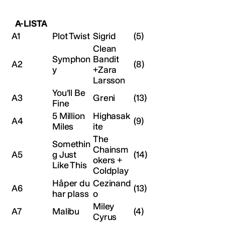
A-LISTA
A1
Plot Twist
Sigrid
(5)
Clean
Symphon
Bandit
A2
(8)
y
+Zara
Larsson
You’ll Be
A3
Greni
(13)
Fine
5 Million
Highasak
A4
(9)
Miles
ite
The
Somethin
Chainsm
A5
g Just
(14)
okers +
Like This
Coldplay
Håper du
Cezinand
A6
(13)
har plass
o
Miley
A7
Malibu
(4)
Cyrus