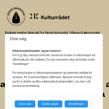
Ballade mottar tilskudd fra Norsk kulturråd, i tillegg til økonomisk
støtte fra eierne NOPA, Norsk komponistforening og
Dine valg:
Musikkforleggerne. Ballade drives etter Redaktør- og Vær Varsom-
plakaten.
Informasjonskapsler og personvern
BALLADE — NORGES MUSIKKMAGASIN
For å gi deg relevant innhold / annonser bruker vi informasjon fra
ditt besøk på vårt nettsted. Du kan reservere deg mot dette under
"Innstillinger".
For øvrig bruker vi informasjonskapsler og lignende verktøy for
analyse, for å sammenligne nettlesere, tilpasse innhold til deg
a
a
a
a
a
a
a
a
a
og for å utvikle og tilby nødvendig funksjonalitet. Les mer i vår
personvernerklæring.
a
a
a
a
a
a
a
a
Avvis alle
Godta valgte
Innstillinger