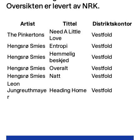
Oversikten er levert av NRK.
Artist
Tittel
Distriktskontor
Need A Little
The Pinkertons
Vestfold
Love
Hengsrø Smies
Entropi
Vestfold
Hemmelig
Hengsrø Smies
Vestfold
beskjed
Hengsrø Smies
Overalt
Vestfold
Hengsrø Smies
Natt
Vestfold
Leon
Jungreuthmaye
Heading Home
Vestfold
r