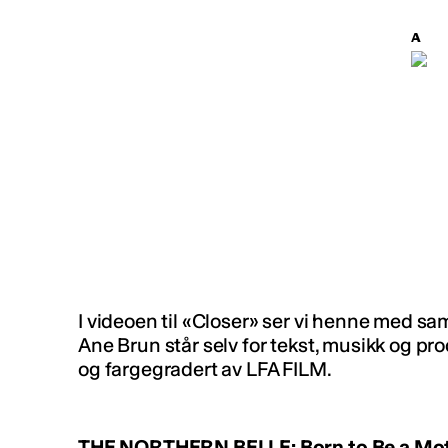
I videoen til «Closer» ser vi henne med 
Ane Brun står selv for tekst, musikk og pro
og fargegradert av LFA FILM.
THE NORTHERN BELLE: Born to Be a Mo