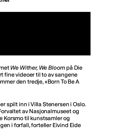
bumet
We Wither, We Bloom
på Die
 fine videoer til to av sangene
ommer den tredje, «Born To Be A
 spilt inn i Villa Stenersen i Oslo.
 Forvaltet av Nasjonalmuseet og
e Korsmo til kunstsamler og
 i forfall, forteller Eivind Eide