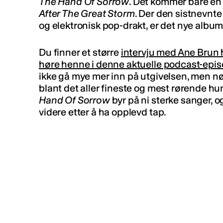
The Hand Of Sorrow
. Det kommer bare en
After The Great Storm
. Der den sistnevnte
og elektronisk pop-drakt, er det nye albu
Du finner et større
intervju med Ane Brun h
høre henne i denne aktuelle podcast-epi
ikke gå mye mer inn på utgivelsen, men nø
blant det aller fineste og mest rørende hun
Hand Of Sorrow
byr på ni sterke sanger, 
videre etter å ha opplevd tap.