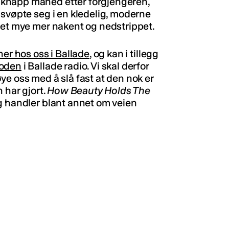
 knapp måned etter forgjengeren,
 svøpte seg i en kledelig, moderne
met mye mer nakent og nedstrippet.
er hos oss i Ballade
, og kan i tillegg
soden
i Ballade radio. Vi skal derfor
ye oss med å slå fast at den nok er
 har gjort.
How Beauty Holds The
og handler blant annet om veien