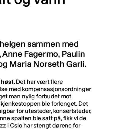
 Ta helgen sammen med
, Anne Fagermo, Paulin
g Maria Norseth Garli.
 høst.
Det har vært flere
delse med kompensasjonsordninger
nget man nylig forbudet mot
kjenkestoppen ble forlenget. Det
sigbar for utesteder, konsertsteder,
enne spalten ble satt på, fikk vi de
zz i Oslo har stengt dørene for