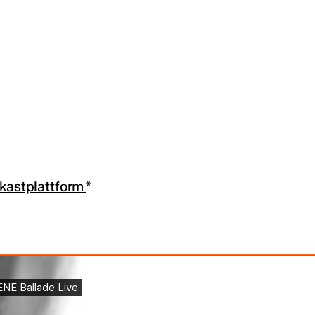
dkastplattform
*