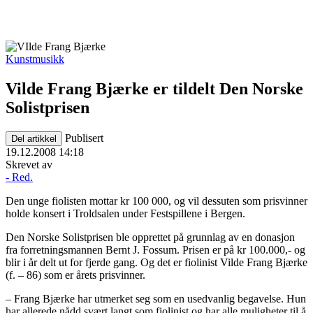
Kunstmusikk
Vilde Frang Bjærke er tildelt Den Norske
Solistprisen
Publisert
Del artikkel
19.12.2008 14:18
Skrevet av
- Red.
Den unge fiolisten mottar kr 100 000, og vil dessuten som prisvinner
holde konsert i Troldsalen under Festspillene i Bergen.
Den Norske Solistprisen ble opprettet på grunnlag av en donasjon
fra forretningsmannen Bernt J. Fossum. Prisen er på kr 100.000,- og
blir i år delt ut for fjerde gang. Og det er fiolinist Vilde Frang Bjærke
(f. – 86) som er årets prisvinner.
– Frang Bjærke har utmerket seg som en usedvanlig begavelse. Hun
har allerede nådd svært langt som fiolinist og har alle muligheter til å